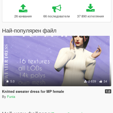
26 качвания
66 последователи
37 890 изтегляния
Най-популярен файл
5.0
2 639
34
Knitted sweater dress for MP female
1.0
By
Funia