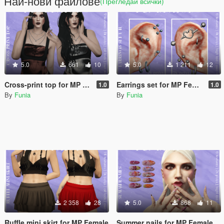
Най-нови файлове
(Прегледай всички)
5.0
661
10
5.0
1 211
12
Cross-print top for MP Female
Earrings set for MP Female
1.0
1.0
By
Funia
By
Funia
2 358
28
5.0
868
11
Ruffle mini skirt for MP Female
Summer nails for MP Female