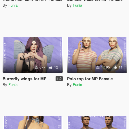
By
Funia
By
Funia
677
12
1 195
11
Butterfly wings for MP Female & MP Male
Polo top for MP Female
1.0
By
Funia
By
Funia