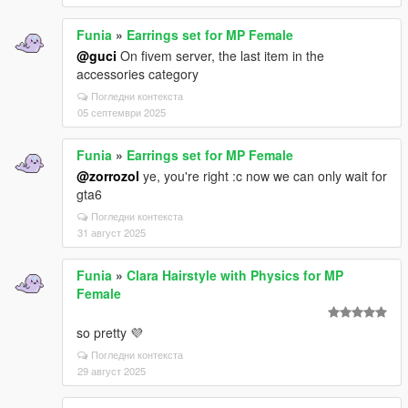
Funia
»
Earrings set for MP Female
@guci
On fivem server, the last item in the
accessories category
Погледни контекста
05 септември 2025
Funia
»
Earrings set for MP Female
@zorrozol
ye, you're right :c now we can only wait for
gta6
Погледни контекста
31 август 2025
Funia
»
Clara Hairstyle with Physics for MP
Female
so pretty 💜
Погледни контекста
29 август 2025