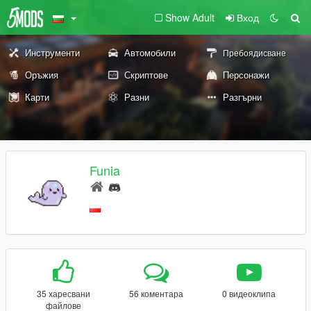
Show Adult
Вход
Инструменти
Автомобили
Пребоядисване
Оръжия
Скриптове
Персонажи
Карти
Разни
Разгърни
Funia
35 харесвани
56 коментара
0 видеоклипа
файлове