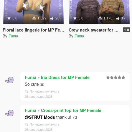
5.0
1 529
20
5.0
1 178
17
Floral lace lingerie for MP Female
Crew neck sweater for MP male
1.0
By
Funia
By
Funia
Funia
»
Iria Dress for MP Female
So cute 🎀
Погледни контекста
26 февруари 2026
Funia
»
Cross-print top for MP Female
@STRUT Mods
thank u! <3
Погледни контекста
26 февруари 2026