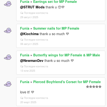
Funia
»
Earrings set for MP Female
@STRUT Mods
thank u 🥺💜
Погледни контекста
29 август 2025
Funia
»
Summer nails for MP Female
@Kiochima
thank u so much 💜
Погледни контекста
06 август 2025
Funia
»
Butterfly wings for MP Female & MP Male
@NewmanDev
thank u so much 💜
Погледни контекста
13 юли 2025
Funia
»
Pierced Boyfriend's Corset for MP Female
love it! 💜
Погледни контекста
20 март 2025