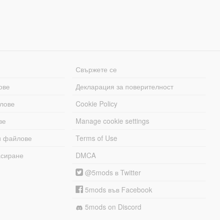
Свържете се
ове
Декларация за поверителност
лове
Cookie Policy
ве
Manage cookie settings
и файлове
Terms of Use
асиране
DMCA
@5mods в Twitter
5mods във Facebook
5mods on Discord