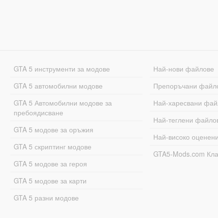
GTA 5 инструменти за модове
Най-нови файлове
GTA 5 автомобилни модове
Препоръчани файл
GTA 5 Автомобилни модове за
Най-харесвани фай
пребоядисване
Най-теглени файло
GTA 5 модове за оръжия
Най-високо оценен
GTA 5 скриптинг модове
GTA5-Mods.com Кл
GTA 5 модове за героя
GTA 5 модове за карти
GTA 5 разни модове