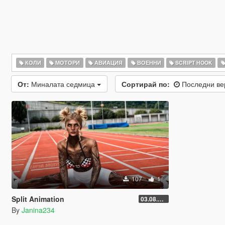
КОЛИ
МОТОРИ
АВИАЦИЯ
ВОЕННИ
SCRIPT HOOK
От:
Миналата седмица
Сортирай по:
Последни в
107
1
Split Animation
03.08.2026
By
Janina234