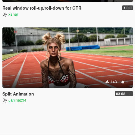
Real window roll‑up/roll‑down for GTR
1.0.0
By
xshai
143
1
Split Animation
03.08.2026
By
Janina234