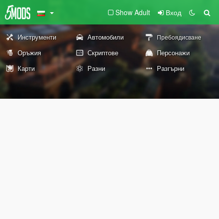
Show Adult
Вход
Инструменти
Автомобили
Пребоядисване
Оръжия
Скриптове
Персонажи
Карти
Разни
Разгърни