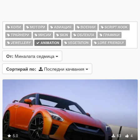
КОЛИ
МОТОРИ
АВИАЦИЯ
ВОЕННИ
SCRIPT HOOK
ТРАЙНЕРИ
МИСИИ
SKIN
ОБЛЕКЛА
ГРАФИКИ
JEWELLERY
ANIMATION
VEGETATION
LORE FRIENDLY
От:
Миналата седмица
Сортирай по:
Последни качвания
5.0
83
4