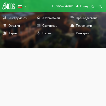
Show Adult
Вход
Инструменти
Автомобили
Пребоядисване
Оръжия
Скриптове
Персонажи
Карти
Разни
Разгърни