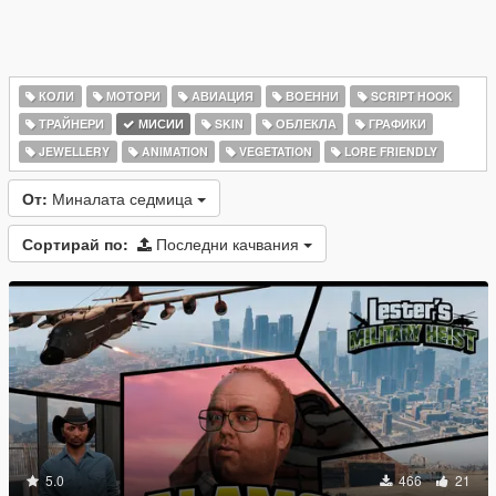
КОЛИ
МОТОРИ
АВИАЦИЯ
ВОЕННИ
SCRIPT HOOK
ТРАЙНЕРИ
МИСИИ
SKIN
ОБЛЕКЛА
ГРАФИКИ
JEWELLERY
ANIMATION
VEGETATION
LORE FRIENDLY
От:
Миналата седмица
Сортирай по:
Последни качвания
5.0
466
21