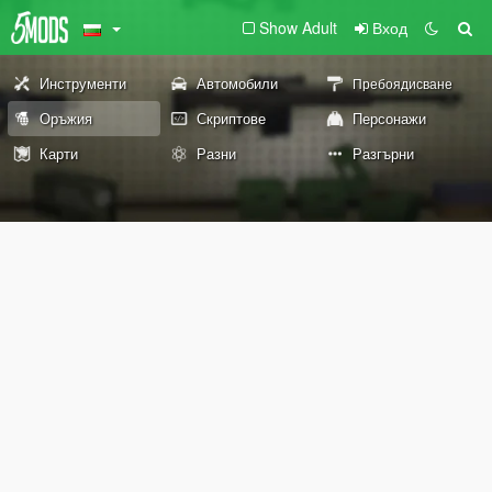
Show Adult
Вход
Инструменти
Автомобили
Пребоядисване
Оръжия
Скриптове
Персонажи
Карти
Разни
Разгърни