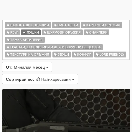
РЪКОПАШНИ ОРЪЖИЯ
ПИСТОЛЕТИ
КАРТЕЧНИ ОРЪЖИЯ
PDW
ПУШКИ
ЩУРМОВИ ОРЪЖИЯ
СНАЙПЕРИ
ТЕЖКА АРТИЛЕРИЯ
ГРАНАТИ, ЕКСПЛОЗИВИ И ДРУГИ ВЗРИВНИ ВЕЩЕСТВА
ТЕКСТУРИ НА ОРЪЖИЯ
ЗВУЦИ
КОНФИГ
LORE FRIENDLY
От:
Миналия месец
Сортирай по:
Най-харесвани