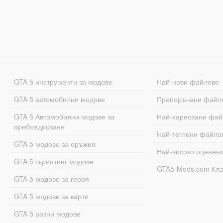
GTA 5 инструменти за модове
Най-нови файлове
GTA 5 автомобилни модове
Препоръчани файл
GTA 5 Автомобилни модове за
Най-харесвани фай
пребоядисване
Най-теглени файло
GTA 5 модове за оръжия
Най-високо оценен
GTA 5 скриптинг модове
GTA5-Mods.com Кл
GTA 5 модове за героя
GTA 5 модове за карти
GTA 5 разни модове