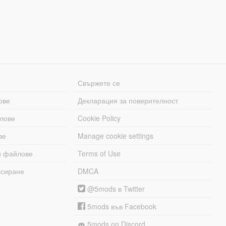
Свържете се
ове
Декларация за поверителност
лове
Cookie Policy
ве
Manage cookie settings
и файлове
Terms of Use
асиране
DMCA
@5mods в Twitter
5mods във Facebook
5mods on Discord