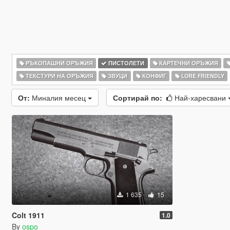
РЪКОПАШНИ ОРЪЖИЯ
ПИСТОЛЕТИ
КАРТЕЧНИ ОРЪЖИЯ
ТЕКСТУРИ НА ОРЪЖИЯ
ЗВУЦИ
КОНФИГ
LORE FRIENDLY
От:
Миналия месец
Сортирай по:
Най-харесвани
1 635
15
Colt 1911
1.0
By
ospo