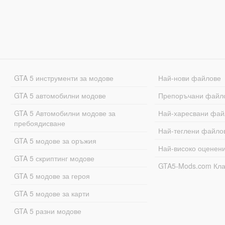
GTA 5 инструменти за модове
Най-нови файлове
GTA 5 автомобилни модове
Препоръчани файл
GTA 5 Автомобилни модове за
Най-харесвани фай
пребоядисване
Най-теглени файло
GTA 5 модове за оръжия
Най-високо оценен
GTA 5 скриптинг модове
GTA5-Mods.com Кл
GTA 5 модове за героя
GTA 5 модове за карти
GTA 5 разни модове