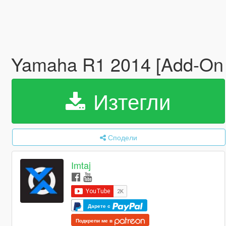
Yamaha R1 2014 [Add-On 
Изтегли
Сподели
Imtaj
Дарете с
Подкрепи ме в