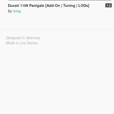
Ducati 1199 Panigale [Add-On | Tuning | LODs]
1.2
By
Imtaj
Designed in Alderney
Made in Los Santos