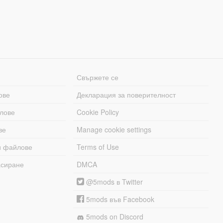
Свържете се
ове
Декларация за поверителност
лове
Cookie Policy
ве
Manage cookie settings
и файлове
Terms of Use
асиране
DMCA
@5mods в Twitter
5mods във Facebook
5mods on Discord