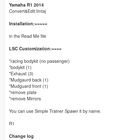
Yamaha R1 2014
Convert&Edit:Imtaj
Installation:=====
in the Read Me file
LSC Customization:====
*racing bodykit (no passenger)
*bodykit (1)
*Exhaust (3)
*Mudgaurd back (1)
*Mudguard front (1)
*remove plate
*remove Mirrors
You can use Simple Trainer Spawn it by name.
R1
Change log