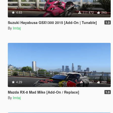
4.63
111 472
263
Suzuki Hayabusa GSX1300 2015 [Add-On | Tunable]
1.0
By
Imtaj
4.29
30 667
260
Mazda RX-8 Mad Mike [Add-On / Replace]
1.0
By
Imtaj