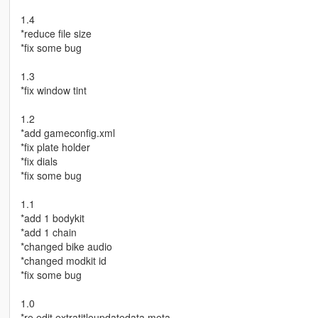
1.4
*reduce file size
*fix some bug
1.3
*fix window tint
1.2
*add gameconfig.xml
*fix plate holder
*fix dials
*fix some bug
1.1
*add 1 bodykit
*add 1 chain
*changed bike audio
*changed modkit id
*fix some bug
1.0
*re edit extratitleupdatedata.meta