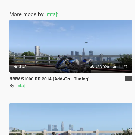
More mods by
Imtaj
:
4.48
483 020
1 127
BMW S1000 RR 2014 [Add-On | Tuning]
1.1
By
Imtaj