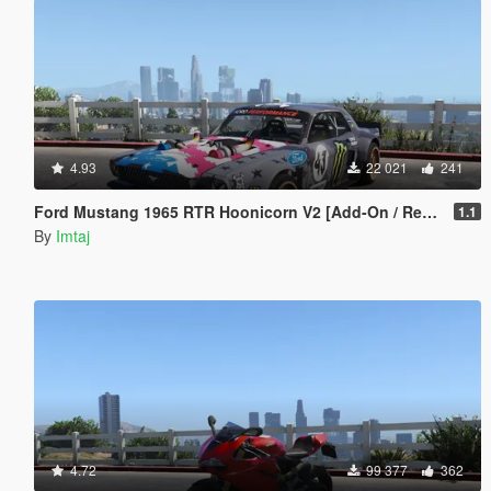
4.93
22 021
241
Ford Mustang 1965 RTR Hoonicorn V2 [Add-On / Replace]
1.1
By
Imtaj
4.72
99 377
362