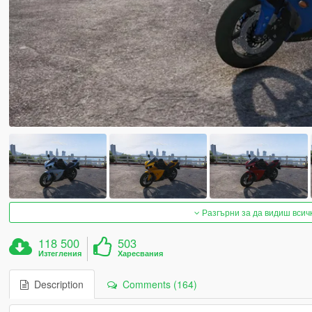
Разгърни за да видиш всич
118 500
503
Изтегления
Харесвания
Description
Comments (164)