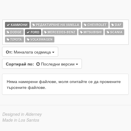
КАМИОНИ
РЕДАКТИРАНЕ НА VANILLA
CHEVROLET
DAF
DODGE
FORD
MERCEDES-BENZ
MITSUBISHI
SCANIA
TOYOTA
VOLKSWAGEN
От:
Миналата седмица
Сортирай по:
Последни версии
Няма намерени файлове, моля опитайте се да промените
търсените файлове.
Designed in Alderney
Made in Los Santos