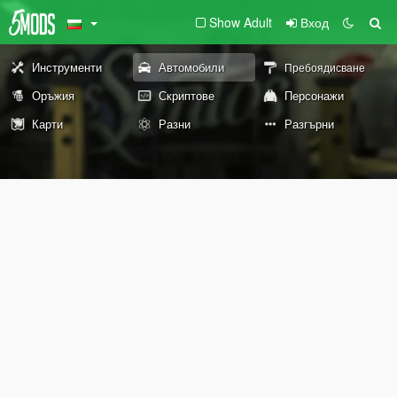
Show Adult
Вход
Инструменти
Автомобили
Пребоядисване
Оръжия
Скриптове
Персонажи
Карти
Разни
Разгърни