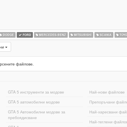
DODGE
FORD
MERCEDES-BENZ
MITSUBISHI
SCANIA
TOYO
ани
рсените файлове.
GTA 5 инструменти за модове
Най-нови файлове
GTA 5 автомобилни модове
Препоръчани файл
GTA 5 Автомобилни модове за
Най-харесвани фай
пребоядисване
Най-теглени файло