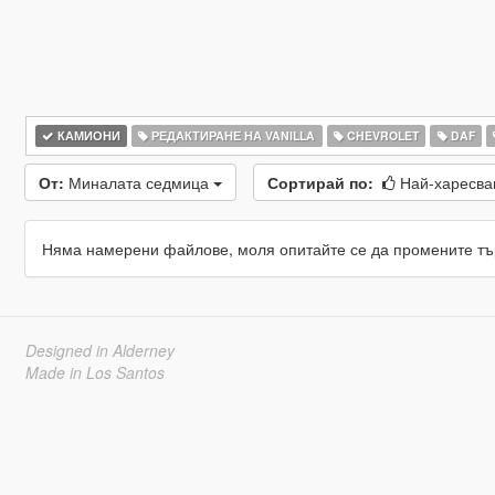
КАМИОНИ
РЕДАКТИРАНЕ НА VANILLA
CHEVROLET
DAF
От:
Миналата седмица
Сортирай по:
Най-харесв
Няма намерени файлове, моля опитайте се да промените тъ
Designed in Alderney
Made in Los Santos