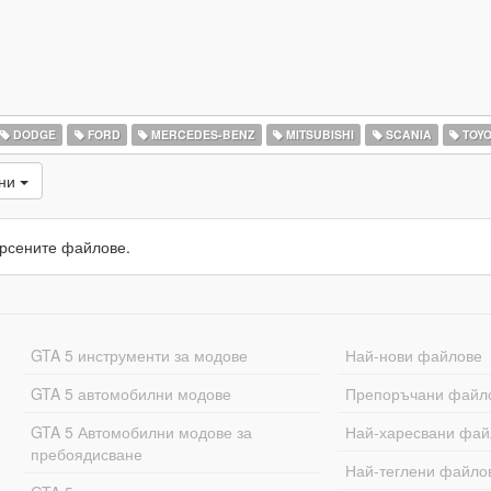
DODGE
FORD
MERCEDES-BENZ
MITSUBISHI
SCANIA
TOYO
ани
рсените файлове.
GTA 5 инструменти за модове
Най-нови файлове
GTA 5 автомобилни модове
Препоръчани файл
GTA 5 Автомобилни модове за
Най-харесвани фай
пребоядисване
Най-теглени файло