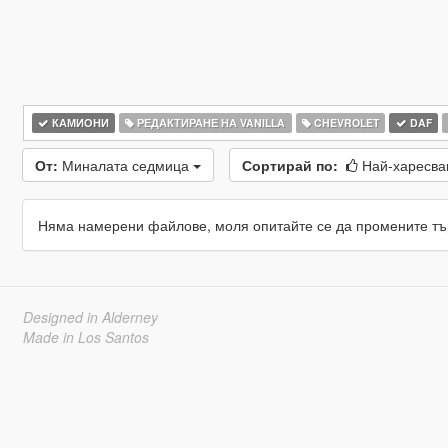
КАМИОНИ
РЕДАКТИРАНЕ НА VANILLA
CHEVROLET
DAF
От:
Миналата седмица
Сортирай по:
Най-харесв
Няма намерени файлове, моля опитайте се да промените тъ
Designed in Alderney
Made in Los Santos