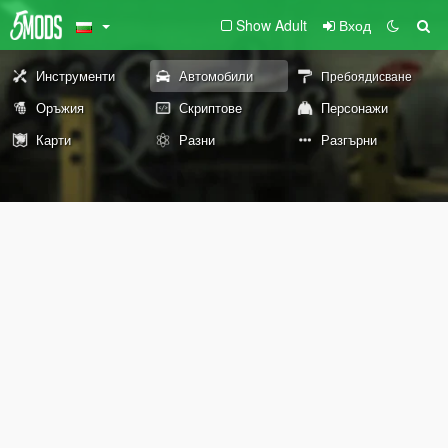
Show Adult
Вход
Инструменти
Автомобили
Пребоядисване
Оръжия
Скриптове
Персонажи
Карти
Разни
Разгърни