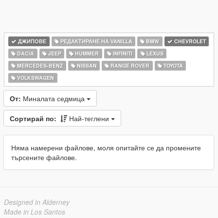
ДЖИПОВЕ
РЕДАКТИРАНЕ НА VANILLA
BMW
CHEVROLET
DACIA
JEEP
HUMMER
INFINITI
LEXUS
MERCEDES-BENZ
NISSAN
RANGE ROVER
TOYOTA
VOLKSWAGEN
От:
Миналата седмица
Сортирай по:
Най-теглени
Няма намерени файлове, моля опитайте се да промените
търсените файлове.
Designed in Alderney
Made in Los Santos