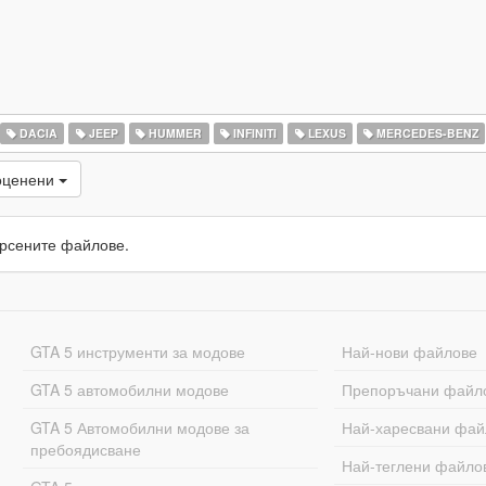
DACIA
JEEP
HUMMER
INFINITI
LEXUS
MERCEDES-BENZ
оценени
рсените файлове.
GTA 5 инструменти за модове
Най-нови файлове
GTA 5 автомобилни модове
Препоръчани файл
GTA 5 Автомобилни модове за
Най-харесвани фай
пребоядисване
Най-теглени файло