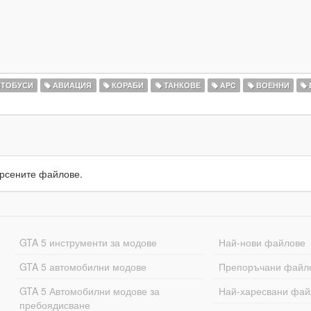
ТОБУСИ
АВИАЦИЯ
КОРАБИ
ТАНКОВЕ
APC
ВОЕННИ
рсените файлове.
GTA 5 инструменти за модове
Най-нови файлове
GTA 5 автомобилни модове
Препоръчани файл
GTA 5 Автомобилни модове за
Най-харесвани фай
пребоядисване