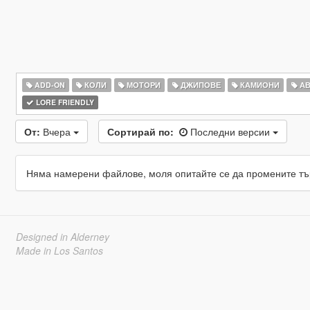
ADD-ON
КОЛИ
МОТОРИ
ДЖИПОВЕ
КАМИОНИ
АВ
LORE FRIENDLY
От:
Вчера
Сортирай по:
Последни версии
Няма намерени файлове, моля опитайте се да промените тъ
Designed in Alderney
Made in Los Santos