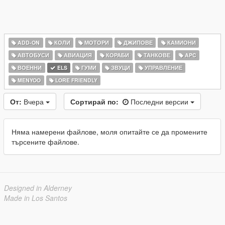
ADD-ON
КОЛИ
МОТОРИ
ДЖИПОВЕ
КАМИОНИ
АВТОБУСИ
АВИАЦИЯ
КОРАБИ
ТАНКОВЕ
APC
ВОЕННИ
ELS
ГУМИ
ЗВУЦИ
УПРАВЛЕНИЕ
MENYOO
LORE FRIENDLY
От:
Вчера
Сортирай по:
Последни версии
Няма намерени файлове, моля опитайте се да промените
търсените файлове.
Designed in Alderney
Made in Los Santos