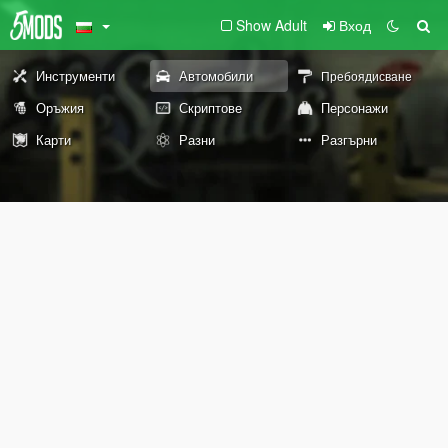
Show Adult
Вход
Инструменти
Автомобили
Пребоядисване
Оръжия
Скриптове
Персонажи
Карти
Разни
Разгърни