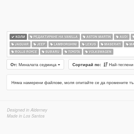
КОЛИ
РЕДАКТИРАНЕ НА VANILLA
ASTON MARTIN
AUDI
JAGUAR
JEEP
LAMBORGHINI
LEXUS
MASERATI
MA
ROLLS ROYCE
SUBARU
TOYOTA
VOLKSWAGEN
От:
Миналата седмица
Сортирай по:
Най-теглен
Няма намерени файлове, моля опитайте се да промените тъ
Designed in Alderney
Made in Los Santos