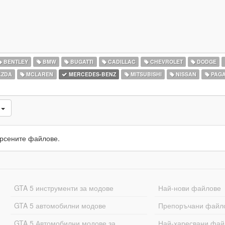
BENTLEY
BMW
BUGATTI
CADILLAC
CHEVROLET
DODGE
ZDA
MCLAREN
MERCEDES-BENZ
MITSUBISHI
NISSAN
PAGA
и
рсените файлове.
GTA 5 инструменти за модове
Най-нови файлове
GTA 5 автомобилни модове
Препоръчани файл
GTA 5 Автомобилни модове за
Най-харесвани фай