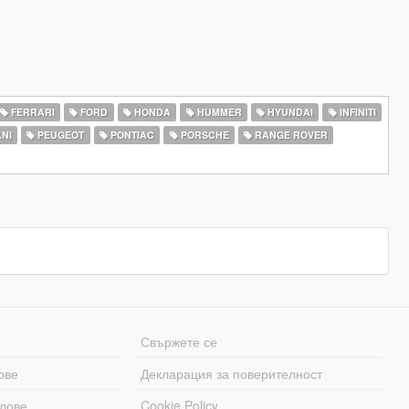
FERRARI
FORD
HONDA
HUMMER
HYUNDAI
INFINITI
NI
PEUGEOT
PONTIAC
PORSCHE
RANGE ROVER
Свържете се
ове
Декларация за поверителност
лове
Cookie Policy