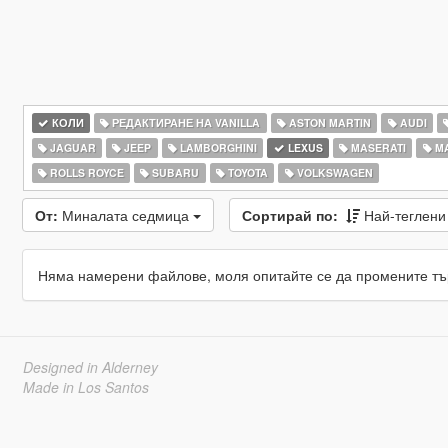
КОЛИ
РЕДАКТИРАНЕ НА VANILLA
ASTON MARTIN
AUDI
JAGUAR
JEEP
LAMBORGHINI
LEXUS
MASERATI
M
ROLLS ROYCE
SUBARU
TOYOTA
VOLKSWAGEN
От:
Миналата седмица
Сортирай по:
Най-теглен
Няма намерени файлове, моля опитайте се да промените тъ
Designed in Alderney
Made in Los Santos