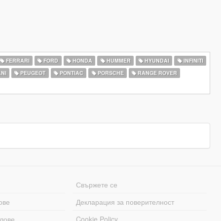
FERRARI
FORD
HONDA
HUMMER
HYUNDAI
INFINITI
NI
PEUGEOT
PONTIAC
PORSCHE
RANGE ROVER
Свържете се
ове
Декларация за поверителност
лове
Cookie Policy