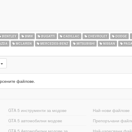
BENTLEY
BMW
BUGATTI
CADILLAC
CHEVROLET
DODGE
AZDA
MCLAREN
MERCEDES-BENZ
MITSUBISHI
NISSAN
PAGA
и
рсените файлове.
GTA 5 инструменти за модове
Най-нови файлове
GTA 5 автомобилни модове
Препоръчани файл
GTA 5 Автомобилни модове за
Най-харесвани фай