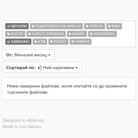
МОТОРИ
РЕДАКТИРАНЕ НА VANILLA
APRILIA
BMW
DUCATI
HARLEY DAVIDSON
HONDA
HUSQVARNA
KAWASAKI
KTM
SUZUKI
YAMAHA
От:
Миналия месец
Сортирай по:
Най-харесвани
Няма намерени файлове, моля опитайте се да промените
търсените файлове.
Designed in Alderney
Made in Los Santos