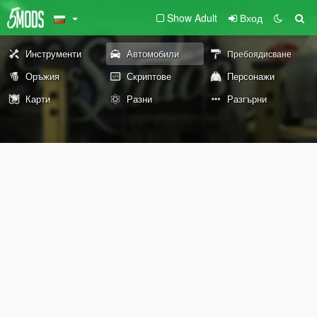
Show Adult
Вход
Инструменти
Автомобили
Пребоядисване
Оръжия
Скриптове
Персонажи
Карти
Разни
Разгърни