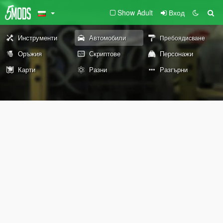
Show Adult
Вход
Инструменти
Автомобили
Пребоядисване
Оръжия
Скриптове
Персонажи
Карти
Разни
Разгърни