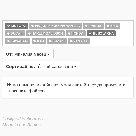
МОТОРИ
РЕДАКТИРАНЕ НА VANILLA
APRILIA
BMW
DUCATI
HARLEY DAVIDSON
HONDA
HUSQVARNA
KAWASAKI
KTM
SUZUKI
YAMAHA
От:
Миналия месец
Сортирай по:
Най-харесвани
Няма намерени файлове, моля опитайте се да промените
търсените файлове.
Designed in Alderney
Made in Los Santos