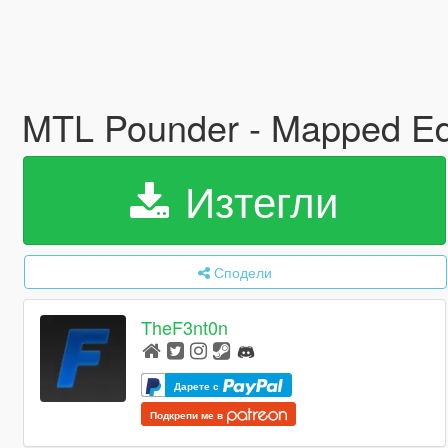
MTL Pounder - Mapped Edi
Изтегли
Сподели
TheF3nt0n
Дарете с
Подкрепи ме в