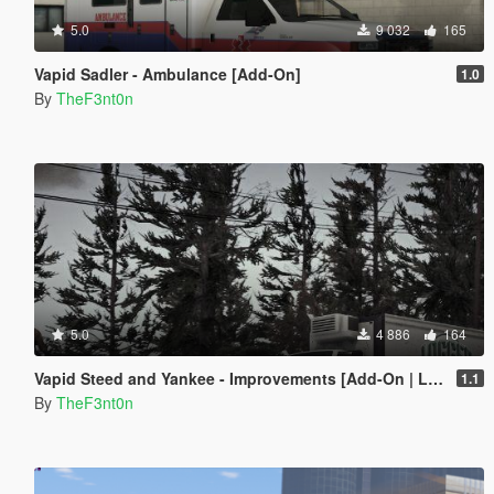
5.0
9 032
165
Vapid Sadler - Ambulance [Add-On]
1.0
By
TheF3nt0n
5.0
4 886
164
Vapid Steed and Yankee - Improvements [Add-On | Liveries]
1.1
By
TheF3nt0n