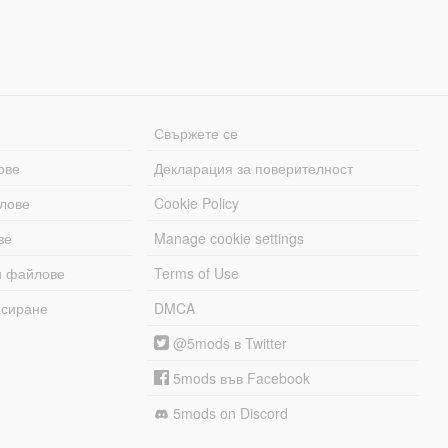
Свържете се
ове
Декларация за поверителност
лове
Cookie Policy
ве
Manage cookie settings
и файлове
Terms of Use
асиране
DMCA
@5mods в Twitter
5mods във Facebook
5mods on Discord