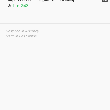
By
TheF3nt0n
Designed in Alderney
Made in Los Santos