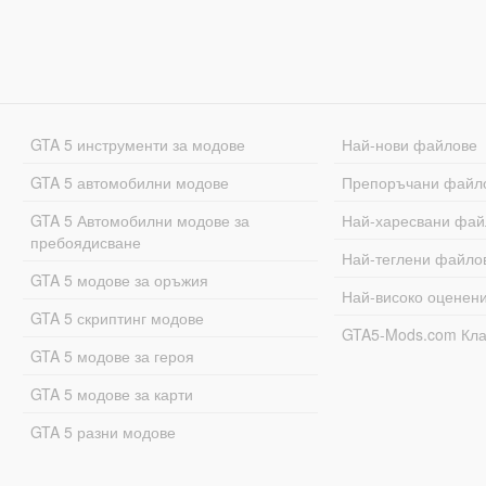
GTA 5 инструменти за модове
Най-нови файлове
GTA 5 автомобилни модове
Препоръчани файл
GTA 5 Автомобилни модове за
Най-харесвани фай
пребоядисване
Най-теглени файло
GTA 5 модове за оръжия
Най-високо оценен
GTA 5 скриптинг модове
GTA5-Mods.com Кл
GTA 5 модове за героя
GTA 5 модове за карти
GTA 5 разни модове