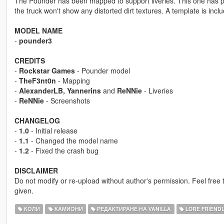
The Pounder has been mapped to support liveries. This one has p
the truck won't show any distorted dirt textures. A template is incl
MODEL NAME
-
pounder3
CREDITS
-
Rockstar Games
- Pounder model
-
TheF3nt0n
- Mapping
-
AlexanderLB, Yannerins
and
ReNNie
- Liveries
-
ReNNie
- Screenshots
CHANGELOG
-
1.0
- Initial release
-
1.1
- Changed the model name
-
1.2
- Fixed the crash bug
DISCLAIMER
Do not modify or re-upload without author's permission. Feel free t
given.
КОЛИ
КАМИОНИ
РЕДАКТИРАНЕ НА VANILLA
LORE FRIEND