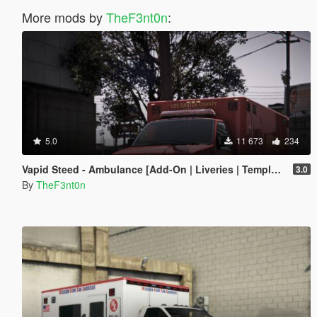
More mods by
TheF3nt0n
:
5.0
11 673
234
Vapid Steed - Ambulance [Add-On | Liveries | Template]
3.0
By
TheF3nt0n