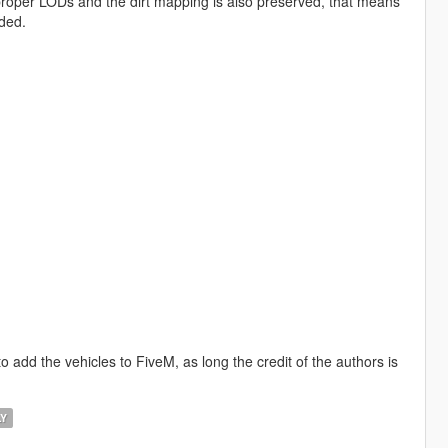
roper LODs and the dirt mapping is also preserved, that means
uded.
o add the vehicles to FiveM, as long the credit of the authors is
LY