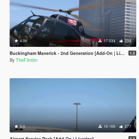
4.96
17 534
294
Buckingham Maverick - 2nd Generation [Add-On | Liveries]
1.2
By
TheF3nt0n
5.0
16 166
277
Airport Service Pack [Add-On | Liveries]
3.0