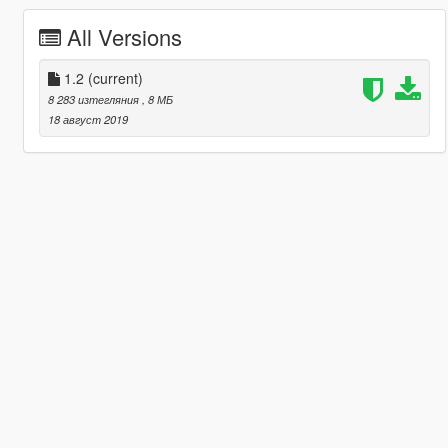
All Versions
1.2
(current)
8 283 изтегляния
, 8 МБ
18 август 2019