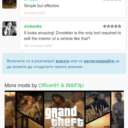
Simple but effective
04 април 2022
nickaoke
It looks amazing! Zmodeler is the only tool required to
edit the interior of a vehicle like that?
08 септември 2022
Включете се в разговора!
влезте
или се
регистрирайте
за
да можете да споделите своето мнение.
More mods by
Officer91 & WibFlip
: