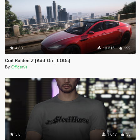
4.83
13 316
199
Coil Raiden Z [Add-On | LODs]
By
Officer91
5.0
1 647
33