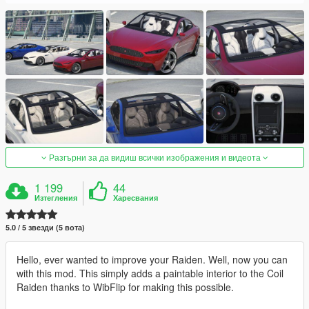
Разгърни за да видиш всички изображения и видеота
1 199
44
Изтегления
Харесвания
5.0 / 5 звезди (5 вота)
Hello, ever wanted to improve your Raiden. Well, now you can
with this mod. This simply adds a paintable interior to the Coil
Raiden thanks to WibFlip for making this possible.