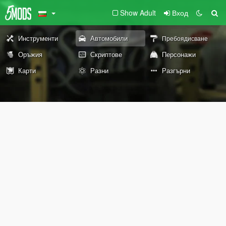
Show Adult
Вход
Инструменти
Автомобили
Пребоядисване
Оръжия
Скриптове
Персонажи
Карти
Разни
Разгърни