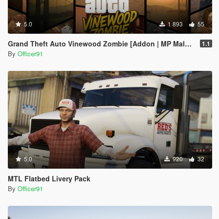
5.0
1 893
55
Grand Theft Auto Vinewood Zombie [Addon | MP Male\Female]
1.1
By
Officer91
5.0
920
32
MTL Flatbed Livery Pack
By
Officer91