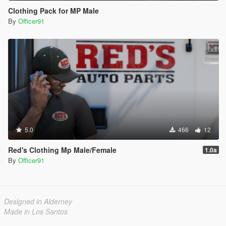
Clothing Pack for MP Male
By
Officer91
5.0
466
12
Red's Clothing Mp Male/Female
1.0a
By
Officer91
Designed in Alderney
Made in Los Santos