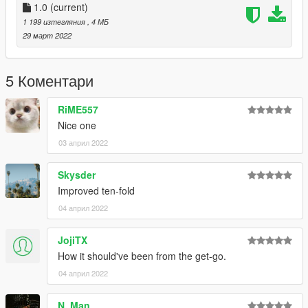
1.0
(current)
1 199 изтегляния
, 4 МБ
29 март 2022
5 Коментари
RiME557
Nice one
03 април 2022
Skysder
Improved ten-fold
04 април 2022
JojiTX
How it should've been from the get-go.
04 април 2022
N. Man