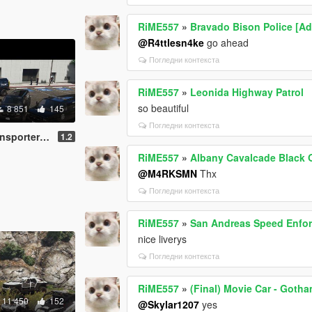
RiME557
»
Bravado Bison Police [Ad
@R4ttlesn4ke
go ahead
Погледни контекста
RiME557
»
Leonida Highway Patrol
so beautiful
8 851
145
Погледни контекста
On | Template]
1.2
RiME557
»
Albany Cavalcade Black 
@M4RKSMN
Thx
Погледни контекста
RiME557
»
San Andreas Speed Enfor
nice liverys
Погледни контекста
RiME557
»
(Final) Movie Car - Goth
11 450
152
@Skylar1207
yes