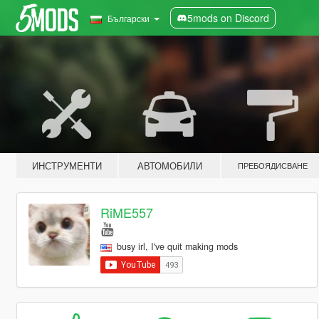
5mods on Discord
Български
ИНСТРУМЕНТИ
АВТОМОБИЛИ
ПРЕБОЯДИСВАНЕ
RiME557
busy irl, I've quit making mods