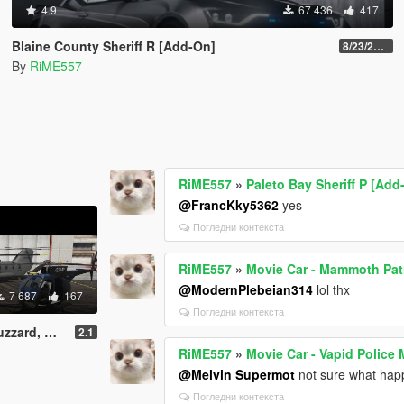
4.9
67 436
417
Blaine County Sheriff R [Add-On]
8/23/2022
By
RiME557
RiME557
»
Paleto Bay Sheriff P [Add
@FrancKky5362
yes
Погледни контекста
RiME557
»
Movie Car - Mammoth Patr
@ModernPlebeian314
lol thx
7 687
167
Погледни контекста
Dinghy [Add-On]
2.1
RiME557
»
Movie Car - Vapid Polic
@Melvin Supermot
not sure what happ
Погледни контекста