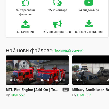
39 харесвани
895 коментара
74 видеоклипа
файлове
60 качвания
517 последователи
833 806 изтегляния
Най-нови файлове
(Прегледай всички)
4.95
5 308
113
5.0
MTL Fire Engine [Add-On | Template]
Military Annihilator, Buzzard, Cargobob & 
2.0
By
RiME557
By
RiME557