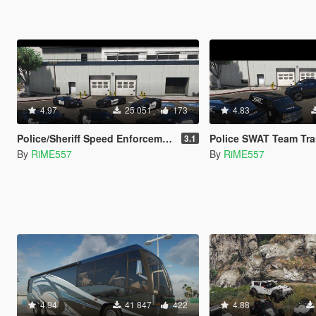
4.97
25 051
173
4.83
Police/Sheriff Speed Enforcement pack [Add-On | Template]
Police SWAT Team Transporter [Add-
3.1
By
RiME557
By
RiME557
4.94
41 847
422
4.88