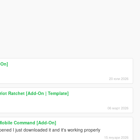
-On]
20 юли 2026
iot Ratchet [Add-On | Template]
06 март 2026
e Mobile Command [Add-On]
ened I just downloaded it and it's working properly
15 януари 2026