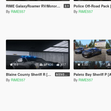
RIME GalaxyRoamer RV/Motorhome [Add-On | Template | Enterable Interior]
Police Off-Road Pack [Add-On 
2.1
By
RiME557
By
RiME557
4.9
67 436
417
4.93
Blaine County Sheriff R [Add-On]
Paleto Bay Sheriff P [Add
8/23/2022
By
RiME557
By
RiME557