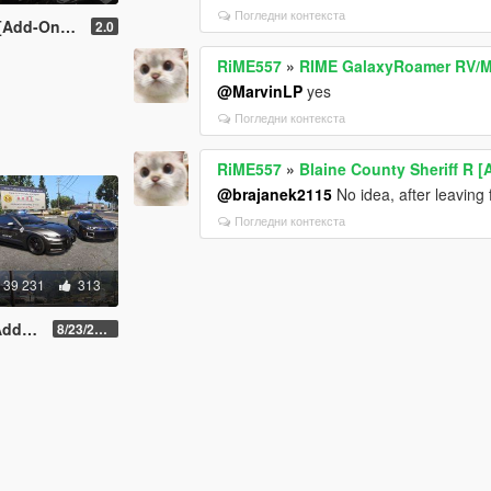
Погледни контекста
| Template]
2.0
RiME557
»
RIME GalaxyRoamer RV/Mot
@MarvinLP
yes
Погледни контекста
RiME557
»
Blaine County Sheriff R 
@brajanek2115
No idea, after leaving 
Погледни контекста
39 231
313
-On]
8/23/2022