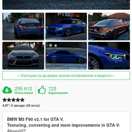
Разгърни за да видиш всички изображения и видеота
255 612
723
Изтегления
Харесвания
4.97 / 5 звезди (44 вота)
BMW M5 F90 v2.1 for GTA V.
Texturing, converting and more improvements in GTA V:
AlexeyHIT