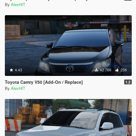
By
AlexHIT
4.43
42 766
256
Toyota Camry V50 [Add-On / Replace]
1.2
By
AlexHIT