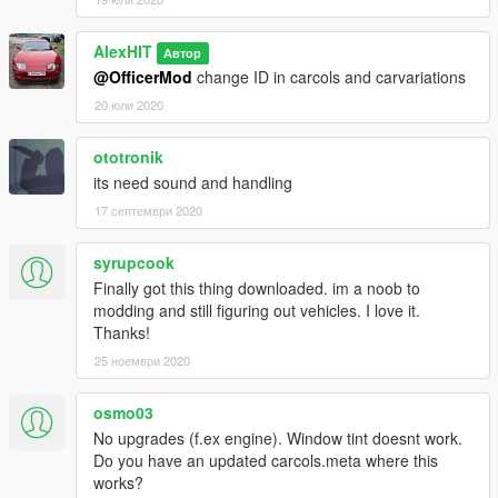
AlexHIT
Автор
@OfficerMod
change ID in carcols and carvariations
20 юли 2020
ototronik
its need sound and handling
17 септември 2020
syrupcook
Finally got this thing downloaded. im a noob to
modding and still figuring out vehicles. I love it.
Thanks!
25 ноември 2020
osmo03
No upgrades (f.ex engine). Window tint doesnt work.
Do you have an updated carcols.meta where this
works?