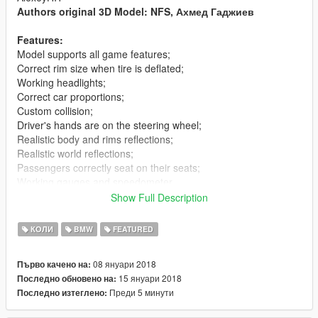
Authors original 3D Model: NFS, Ахмед Гаджиев
Features:
Model supports all game features;
Correct rim size when tire is deflated;
Working headlights;
Correct car proportions;
Custom collision;
Driver's hands are on the steering wheel;
Realistic body and rims reflections;
Realistic world reflections;
Passengers correctly seat on their seats;
Working gauges and speedometer.
Dirt mapping.
Show Full Description
No tail light corona.
Animated exhaust.
КОЛИ
BMW
FEATURED
Update v2.0:
08 януари 2018
Първо качено на:
Added stock wheels.
15 януари 2018
Последно обновено на:
Improved TailLight, HeadLights.
Преди 5 минути
Последно изтеглено:
Added new version "LibertyWalk"
Fixed bugs, other improvements.