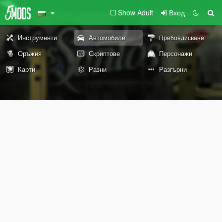
Show Adult
Вход
Инструменти
Автомобили
Пребоядисване
Оръжия
Скриптове
Персонажи
Карти
Разни
Разгърни