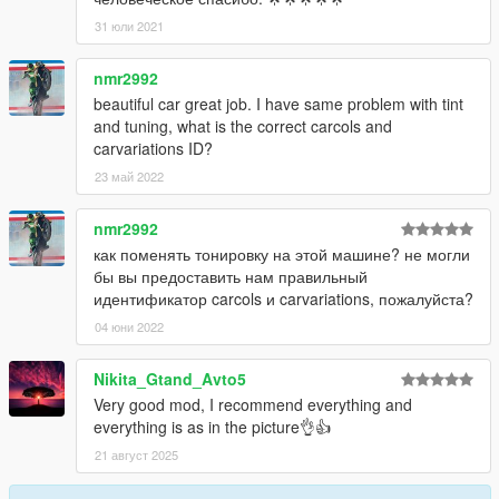
31 юли 2021
nmr2992
beautiful car great job. I have same problem with tint
and tuning, what is the correct carcols and
carvariations ID?
23 май 2022
nmr2992
как поменять тонировку на этой машине? не могли
бы вы предоставить нам правильный
идентификатор carcols и carvariations, пожалуйста?
04 юни 2022
Nikita_Gtand_Avto5
Very good mod, I recommend everything and
everything is as in the picture👌👍
21 август 2025