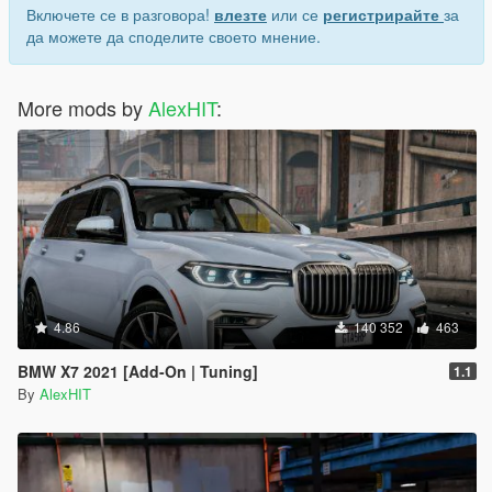
Включете се в разговора!
влезте
или се
регистрирайте
за
да можете да споделите своето мнение.
More mods by
AlexHIT
:
4.86
140 352
463
BMW X7 2021 [Add-On | Tuning]
1.1
By
AlexHIT