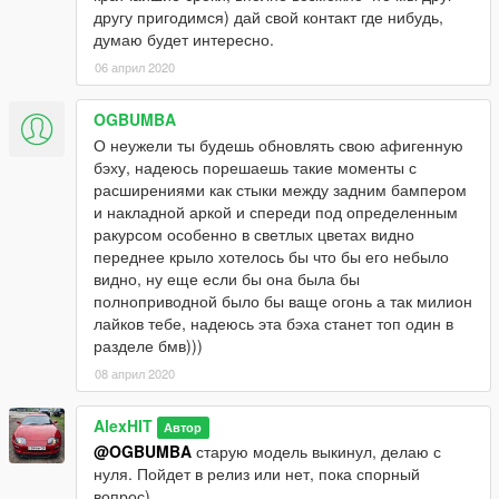
другу пригодимся) дай свой контакт где нибудь,
думаю будет интересно.
06 април 2020
OGBUMBA
О неужели ты будешь обновлять свою афигенную
бэху, надеюсь порешаешь такие моменты с
расширениями как стыки между задним бампером
и накладной аркой и спереди под определенным
ракурсом особенно в светлых цветах видно
переднее крыло хотелось бы что бы его небыло
видно, ну еще если бы она была бы
полноприводной было бы ваще огонь а так милион
лайков тебе, надеюсь эта бэха станет топ один в
разделе бмв)))
08 април 2020
AlexHIT
Автор
@OGBUMBA
старую модель выкинул, делаю с
нуля. Пойдет в релиз или нет, пока спорный
вопрос)