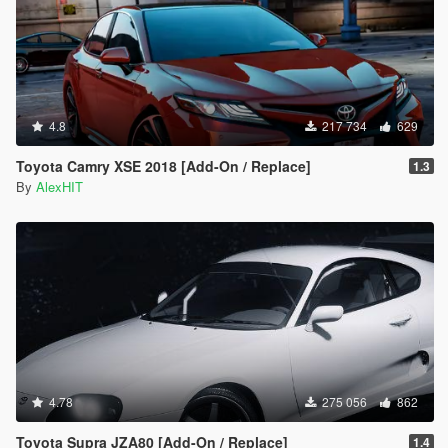
4.8
217 734
629
Toyota Camry XSE 2018 [Add-On / Replace]
1.3
By
AlexHIT
4.78
275 056
862
Toyota Supra JZA80 [Add-On / Replace]
1.4