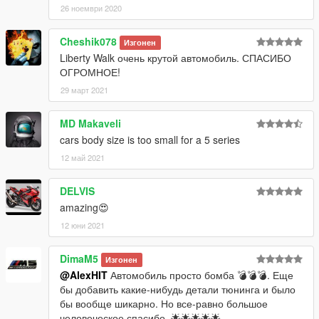
26 ноември 2020
Cheshik078
Изгонен
Liberty Walk очень крутой автомобиль. СПАСИБО
ОГРОМНОЕ!
29 март 2021
MD Makaveli
cars body size is too small for a 5 series
12 май 2021
DELVIS
amazing😍
12 юни 2021
DimaM5
Изгонен
@AlexHIT
Автомобиль просто бомба 💣💣💣. Еще
бы добавить какие-нибудь детали тюнинга и было
бы вообще шикарно. Но все-равно большое
человеческое спасибо. 🌟🌟🌟🌟🌟