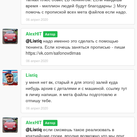
Spawn to name:
M5F90
время - миллион людей будут благодарны ;) Могу
помочь с пропиской всех мета файлов если надо.
Author's website:
https://vk.com/id91126290
06 април 2020
Released on: [08.01.2018]
Update: [15.01.2018]
AlexHIT
Автор
@Listiq
надо именно это сделать с помощью
By AlexeyHIT
тюнинга. Если хочешь заняться прописью - пиши
https://vk.com/safonovdimas
06 април 2020
Listiq
у меня нет вк, старый я для этого) залей куда
нибудь архив с деталями и с машиной. ссылку тут
в личку напиши. я мета файлы подготовлю и
отпишу тебе.
06 април 2020
AlexHIT
Автор
@Listiq
если сможешь такое реализовать в
кратчайшие сроки, вполне возможно что мы друг