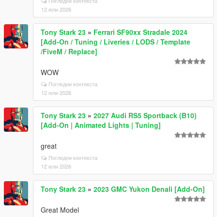
Погледни контекста
12 юли 2026
Tony Stark 23
»
Ferrari SF90xx Stradale 2024
[Add-On / Tuning / Liveries / LODS / Template
/FiveM / Replace]
WOW
Погледни контекста
12 юли 2026
Tony Stark 23
»
2027 Audi RS5 Sportback (B10)
[Add-On | Animated Lights | Tuning]
great
Погледни контекста
12 юли 2026
Tony Stark 23
»
2023 GMC Yukon Denali [Add-On]
Great Model