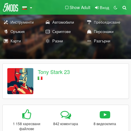
Show Adult
Вход
Инструменти
Автомобили
Пребоядисване
Оръжия
Скриптове
Персонажи
Карти
Разни
Разгърни
Tony Stark 23
1 158 харесвани
842 коментара
8 видеоклипа
файлове