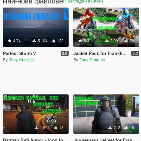
Най-нови файлове
(Прегледай всички)
4.74
5 104
122
5.0
3 991
58
Perfect Storm V
Jacket Pack for Franklin (14 Jackets) + Gloves Bike Pack (4 Gloves)
2.0
5.0
By
Tony Stark 23
By
Tony Stark 23
1 503
18
712
18
Batman BvS Armor + Icon for Iron Man Script
Juggernaut Helmet for Franklin