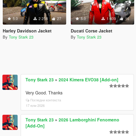
5.0
2 258
27
5.0
1 409
16
Harley Davidson Jacket
Ducati Corse Jacket
By
Tony Stark 23
By
Tony Stark 23
Tony Stark 23
»
2024 Kimera EVO38 [Add-on]
Very Good. Thanks
Погледни контекста
17 юли 2026
Tony Stark 23
»
2026 Lamborghini Fenomeno
[Add-On]