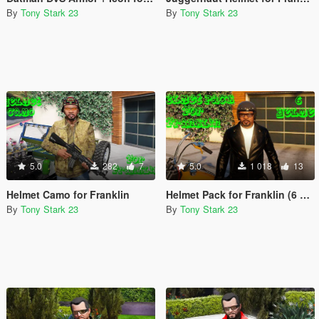
By
Tony Stark 23
By
Tony Stark 23
5.0
282
7
5.0
1 018
13
Helmet Camo for Franklin
Helmet Pack for Franklin (6 Helmet)
By
Tony Stark 23
By
Tony Stark 23