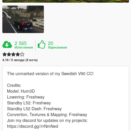
2 565
20
Изтегления
Харесвания
4.19 / 5 звезди (8 вота)
The unmarked version of my Swedish V90 CC!
Credits:
Model: Hum3D
Lowering: Freshway
Standby L52: Freshway
Standby L52 Dash: Freshway
Convertion, Textures & Mapping: Freshway
Join my discord for updates on my projects:
https://discord.gg//rrNmNed