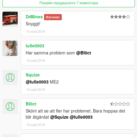
Покажи предишните 7 коментара
DrMines
Изгонен
Snyggt!
13 май 2019
lulle0003
Har samma problem som
@Bl0ct
13 май 2019
Squize
@lulle0003
ME2
13 май 2019
Bl0ct
Skönt att se att fler har problemet. Bara hoppas det
blir åtgärdat
@Squize
@lulle0003
13 май 2019