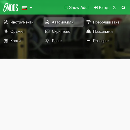
Show Adult
Вход
Инструменти
Автомобили
Пребоядисване
Оръжия
Скриптове
Персонажи
Карти
Разни
Разгърни