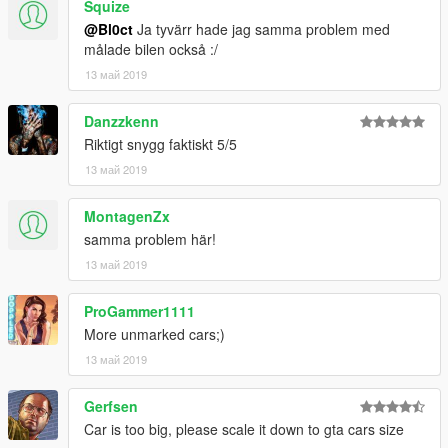
Squize
@Bl0ct
Ja tyvärr hade jag samma problem med
målade bilen också :/
13 май 2019
Danzzkenn
Riktigt snygg faktiskt 5/5
13 май 2019
MontagenZx
samma problem här!
13 май 2019
ProGammer1111
More unmarked cars;)
13 май 2019
Gerfsen
Car is too big, please scale it down to gta cars size