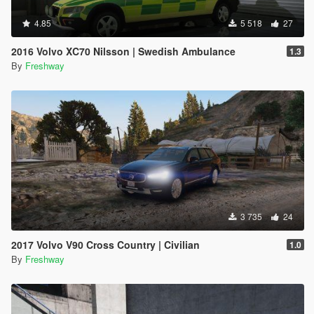
4.85
5 518
27
2016 Volvo XC70 Nilsson | Swedish Ambulance
1.3
By
Freshway
3 735
24
2017 Volvo V90 Cross Country | Civilian
1.0
By
Freshway