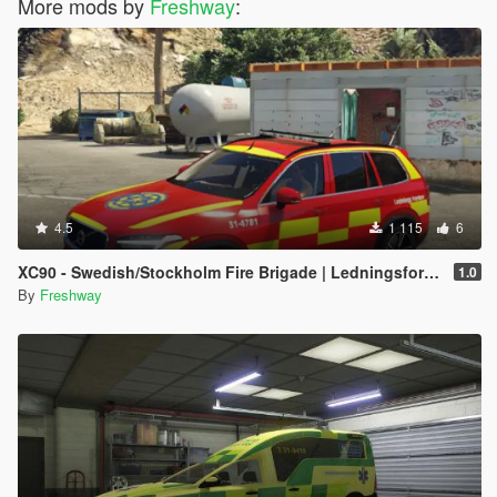
More mods by
Freshway
:
4.5
1 115
6
XC90 - Swedish/Stockholm Fire Brigade | Ledningsfordon | 2017
1.0
By
Freshway