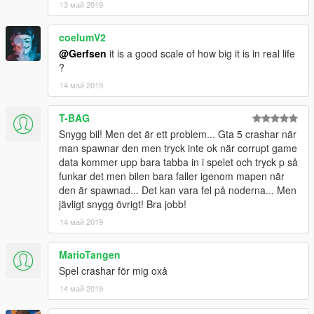
13 май 2019
coelumV2
@Gerfsen
it is a good scale of how big it is in real life
?
14 май 2019
T-BAG
Snygg bil! Men det är ett problem... Gta 5 crashar när
man spawnar den men tryck inte ok när corrupt game
data kommer upp bara tabba in i spelet och tryck p så
funkar det men bilen bara faller igenom mapen när
den är spawnad... Det kan vara fel på noderna... Men
jävligt snygg övrigt! Bra jobb!
14 май 2019
MarioTangen
Spel crashar för mig oxå
14 май 2019