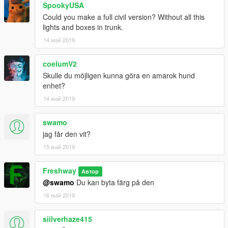
SpookyUSA
Could you make a full civil version? Without all this
lights and boxes in trunk.
14 май 2019
coelumV2
Skulle du möjligen kunna göra en amarok hund
enhet?
14 май 2019
swamo
jag får den vit?
15 май 2019
Freshway
Автор
@swamo
Du kan byta färg på den
16 май 2019
siilverhaze415