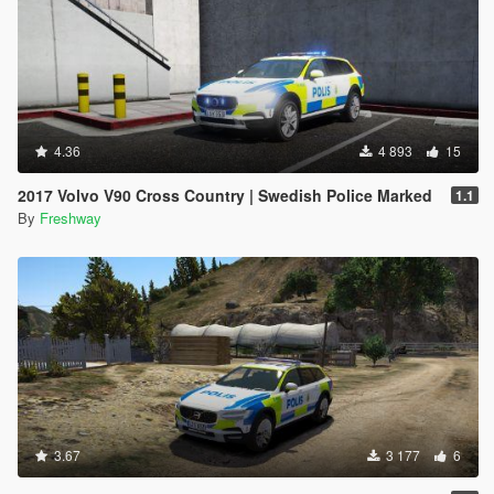
4.36
4 893
15
2017 Volvo V90 Cross Country | Swedish Police Marked
1.1
By
Freshway
3.67
3 177
6