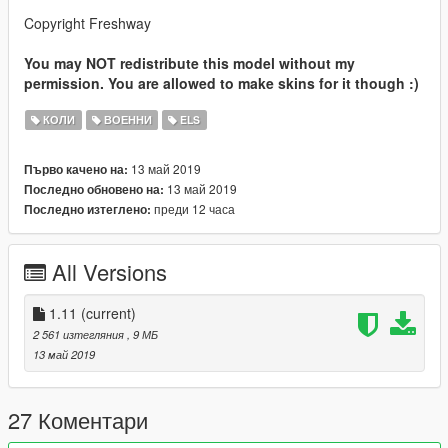
Copyright Freshway
You may NOT redistribute this model without my
permission. You are allowed to make skins for it though :)
КОЛИ
ВОЕННИ
ELS
13 май 2019
Първо качено на:
13 май 2019
Последно обновено на:
преди 12 часа
Последно изтеглено:
All Versions
1.11
(current)
2 561 изтегляния
, 9 МБ
13 май 2019
27 Коментари