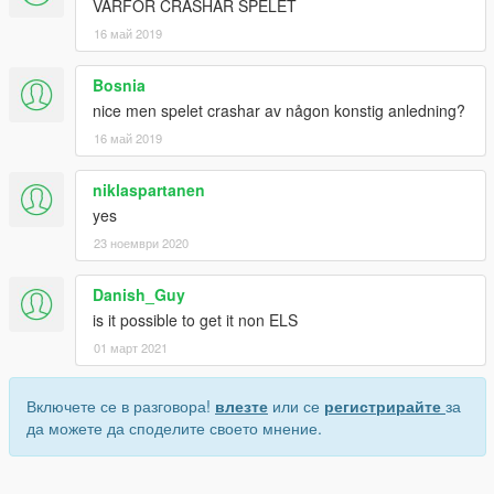
VARFÖR CRASHAR SPELET
16 май 2019
Bosnia
nice men spelet crashar av någon konstig anledning?
16 май 2019
niklaspartanen
yes
23 ноември 2020
Danish_Guy
is it possible to get it non ELS
01 март 2021
Включете се в разговора!
влезте
или се
регистрирайте
за
да можете да споделите своето мнение.