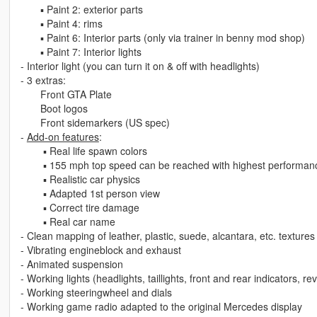
▪ Paint 2: exterior parts
▪ Paint 4: rims
▪ Paint 6: Interior parts (only via trainer in benny mod shop)
▪ Paint 7: Interior lights
- Interior light (you can turn it on & off with headlights)
- 3 extras:
Front GTA Plate
Boot logos
Front sidemarkers (US spec)
-
Add-on features
:
▪ Real life spawn colors
▪ 155 mph top speed can be reached with highest performanc
▪ Realistic car physics
▪ Adapted 1st person view
▪ Correct tire damage
▪ Real car name
- Clean mapping of leather, plastic, suede, alcantara, etc. textures
- Vibrating engineblock and exhaust
- Animated suspension
- Working lights (headlights, taillights, front and rear indicators, r
- Working steeringwheel and dials
- Working game radio adapted to the original Mercedes display