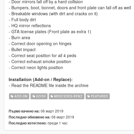
- Door mirrors fall off by a hard collision
- Bumpers, boot, bonnet, doors and front plate can fall off as well
- Breakable windows (with dirt and cracks on it)
- Full body dirt
- HQ mirror reflections
- GTA license plates (Front plate as extra 1)
- Burn area
- Correct door opening on hinges
- Bullet impact
- Correct seat position for all 4 peds
- Correct exhaust smoke position
- Correct neon lights position
Installation (Add-on / Replace):
- Read the README file inside the archive
ADD-ON
КОЛИ
MERCEDES-BENZ
FEATURED
06 март 2019
Първо качено на:
06 март 2019
Последно обновено на:
преди 1 час
Последно изтеглено: