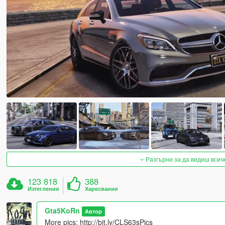
Разгърни за да видиш всич
123 818
388
Изтегления
Харесвания
Gta5KoRn
Автор
More pics: http://bit.ly/CLS63sPics