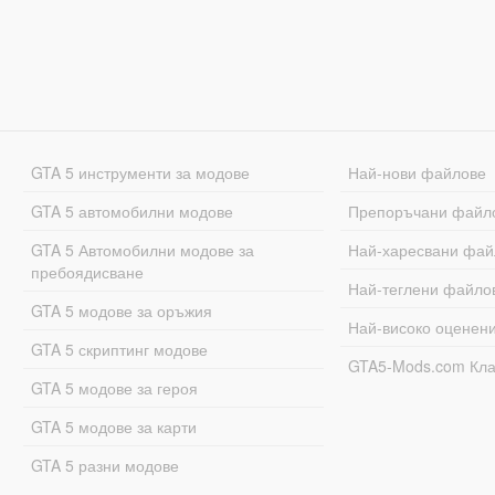
GTA 5 инструменти за модове
Най-нови файлове
GTA 5 автомобилни модове
Препоръчани файл
GTA 5 Автомобилни модове за
Най-харесвани фай
пребоядисване
Най-теглени файло
GTA 5 модове за оръжия
Най-високо оценен
GTA 5 скриптинг модове
GTA5-Mods.com Кл
GTA 5 модове за героя
GTA 5 модове за карти
GTA 5 разни модове