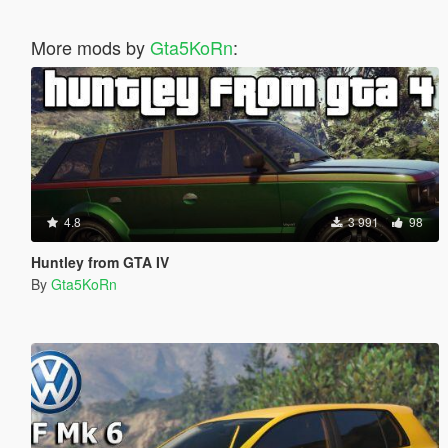
More mods by
Gta5KoRn
:
4.8
3 991
98
Huntley from GTA IV
By
Gta5KoRn