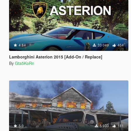
4.84
33 049
464
Lamborghini Asterion 2015 [Add-On / Replace]
By
Gta5KoRn
5.0
5 930
181