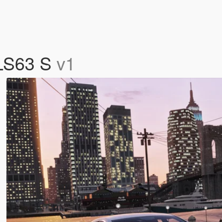
LS63 S
v1