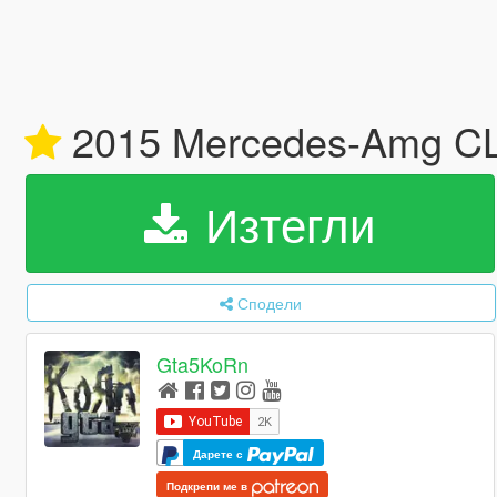
2015 Mercedes-Amg C
Изтегли
Сподели
Gta5KoRn
Дарете с
Подкрепи ме в