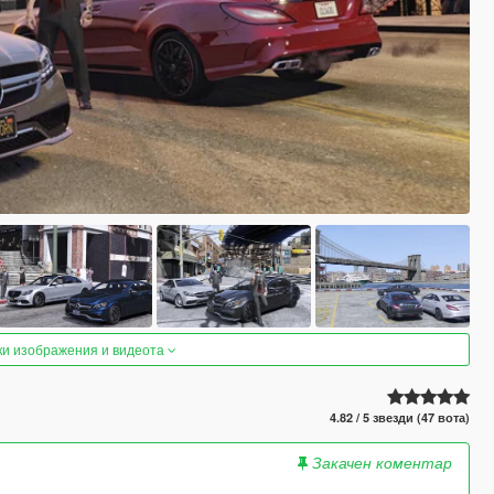
ки изображения и видеота
4.82 / 5 звезди (47 вота)
Закачен коментар