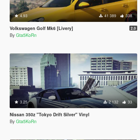
4.93
41 389
338
Volkswagen Golf Mk6 [Livery]
2.0
By
Gta5KoRn
3.25
2 132
33
Nissan 350z "Tokyo Drift Silver" Vinyl
By
Gta5KoRn