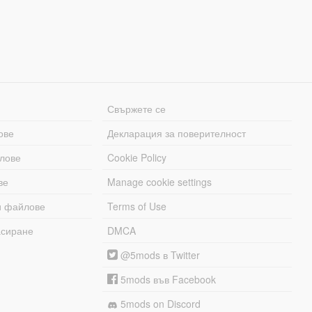
Свържете се
ове
Декларация за поверителност
лове
Cookie Policy
ве
Manage cookie settings
и файлове
Terms of Use
асиране
DMCA
@5mods в Twitter
5mods във Facebook
5mods on Discord