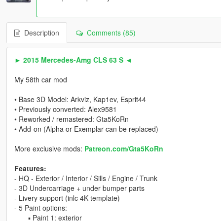
Description
Comments (85)
► 2015 Mercedes-Amg CLS 63 S ◄
My 58th car mod
• Base 3D Model: Arkviz, Kap1ev, Esprit44
• Previously converted: Alex9581
• Reworked / remastered: Gta5KoRn
• Add-on (Alpha or Exemplar can be replaced)
More exclusive mods:
Patreon.com/Gta5KoRn
Features:
- HQ - Exterior / Interior / Sills / Engine / Trunk
- 3D Undercarriage + under bumper parts
- Livery support (inlc 4K template)
- 5 Paint options:
▪ Paint 1: exterior