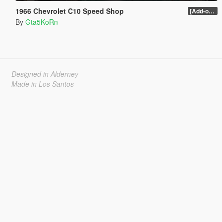
1966 Chevrolet C10 Speed Shop
[Add-on / Replace]
By
Gta5KoRn
Designed in Alderney
Made in Los Santos