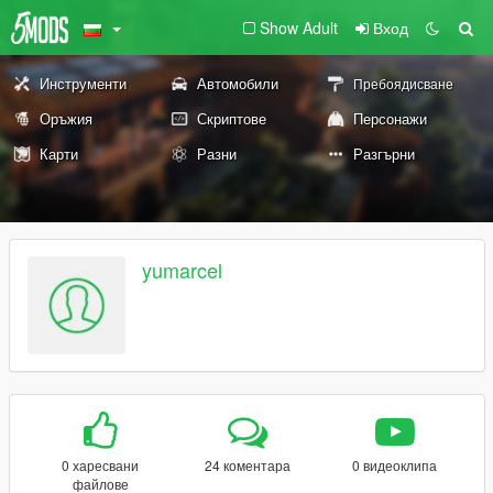
Show Adult
Вход
Инструменти
Автомобили
Пребоядисване
Оръжия
Скриптове
Персонажи
Карти
Разни
Разгърни
yumarcel
0 харесвани
24 коментара
0 видеоклипа
файлове