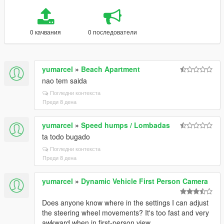
0 качвания
0 последователи
yumarcel
»
Beach Apartment
nao tem saida
Погледни контекста
Преди 8 дена
yumarcel
»
Speed humps / Lombadas
ta todo bugado
Погледни контекста
Преди 8 дена
yumarcel
»
Dynamic Vehicle First Person Camera
Does anyone know where in the settings I can adjust
the steering wheel movements? It's too fast and very
awkward when in first-person view.