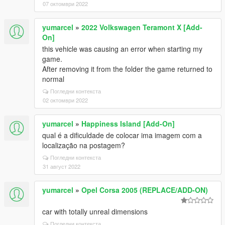
07 октомври 2022
yumarcel
»
2022 Volkswagen Teramont X [Add-
On]
this vehicle was causing an error when starting my
game.
After removing it from the folder the game returned to
normal
Погледни контекста
02 октомври 2022
yumarcel
»
Happiness Island [Add-On]
qual é a dificuldade de colocar ima imagem com a
localização na postagem?
Погледни контекста
31 август 2022
yumarcel
»
Opel Corsa 2005 (REPLACE/ADD-ON)
car with totally unreal dimensions
Погледни контекста