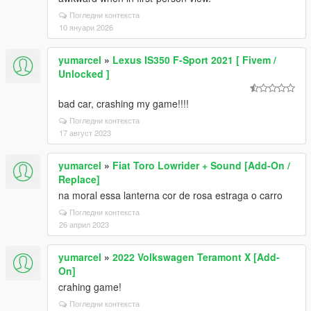
Погледни контекста
10 януари 2026
yumarcel
»
Lexus IS350 F-Sport 2021 [ Fivem /
Unlocked ]
bad car, crashing my game!!!!
Погледни контекста
17 август 2023
yumarcel
»
Fiat Toro Lowrider + Sound [Add-On /
Replace]
na moral essa lanterna cor de rosa estraga o carro
Погледни контекста
26 април 2023
yumarcel
»
2022 Volkswagen Teramont X [Add-
On]
crahing game!
Погледни контекста