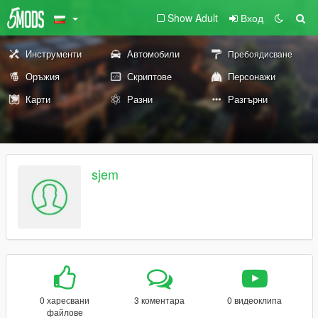
Show Adult
Вход
Инструменти
Автомобили
Пребоядисване
Оръжия
Скриптове
Персонажи
Карти
Разни
Разгърни
sjem
0 харесвани
3 коментара
0 видеоклипа
файлове