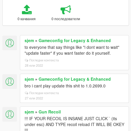
0 качвания
0 последователи
sjem
»
Gameconfig for Legacy & Enhanced
to everyone that say things like "i dont want to wait"
"update faster" if you want faster do it yourself.
Погледни контекста
28 юли 2022
sjem
»
Gameconfig for Legacy & Enhanced
bro i cant play update this shit to 1.0.2699.0
Погледни контекста
27 юли 2022
sjem
»
Gun Recoil
!!! IF YOUR RECOIL IS INSANE JUST CLICK ` (its
under esc) AND TYPE recoil reload IT WILL BE OKEY
!!!