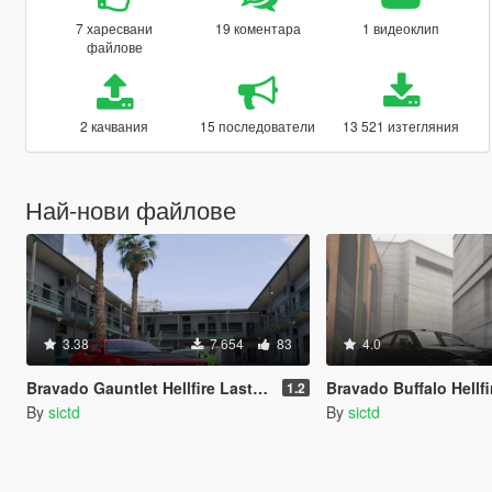
7 харесвани
19 коментара
1 видеоклип
файлове
2 качвания
15 последователи
13 521 изтегляния
Най-нови файлове
3.38
7 654
83
4.0
Bravado Gauntlet Hellfire Last Call [Add-On | Tuning]
Bravado Buffalo Hellfire Unmarked Pack [A
1.2
By
sictd
By
sictd