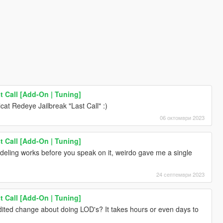
t Call [Add-On | Tuning]
lcat Redeye Jailbreak "Last Call" :)
06 октомври 2023
t Call [Add-On | Tuning]
eling works before you speak on it, weirdo gave me a single
24 септември 2023
t Call [Add-On | Tuning]
ted change about doing LOD's? It takes hours or even days to