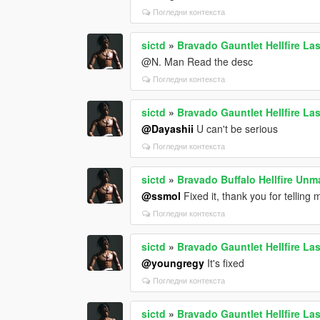
Погледни контекста
sictd
»
Bravado Gauntlet Hellfire Las
@N. Man Read the desc
Погледни контекста
sictd
»
Bravado Gauntlet Hellfire Las
@Dayashii
U can't be serious
Погледни контекста
sictd
»
Bravado Buffalo Hellfire Unm
@ssmol
Fixed it, thank you for telling
Погледни контекста
sictd
»
Bravado Gauntlet Hellfire Las
@youngregy
It's fixed
Погледни контекста
sictd
»
Bravado Gauntlet Hellfire Las