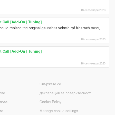
18 септември 2023
t Call [Add-On | Tuning]
ould replace the original gauntlet's vehicle.rpf files with mine,
18 септември 2023
t Call [Add-On | Tuning]
18 септември 2023
Свържете се
ове
Декларация за поверителност
лове
Cookie Policy
ве
Manage cookie settings