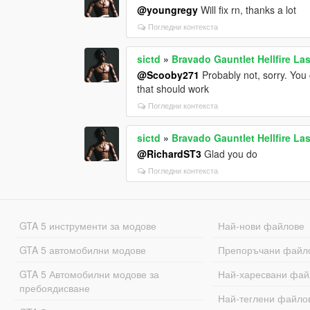
@youngregy
Will fix rn, thanks a lot
Погледни контекста
sictd
»
Bravado Gauntlet Hellfire Las
@Scooby271
Probably not, sorry. You c
that should work
Погледни контекста
sictd
»
Bravado Gauntlet Hellfire Las
@RichardST3
Glad you do
Погледни контекста
GTA 5 инструменти за модове
Най-нови файлове
GTA 5 автомобилни модове
Препоръчани файл
GTA 5 Автомобилни модове за
Най-харесвани фай
пребоядисване
Най-теглени файло