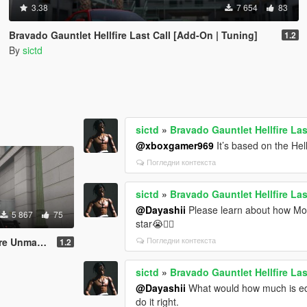
3.38
7 654
83
Bravado Gauntlet Hellfire Last Call [Add-On | Tuning]
1.2
By
sictd
sictd
»
Bravado Gauntlet Hellfire Las
@xboxgamer969
It’s based on the Hel
Погледни контекста
sictd
»
Bravado Gauntlet Hellfire Las
@Dayashii
Please learn about how Mod
5 867
75
star😭🤦‍♂️
Погледни контекста
dd-On | Tuning]
1.2
sictd
»
Bravado Gauntlet Hellfire Las
@Dayashii
What would how much is edi
do it right.