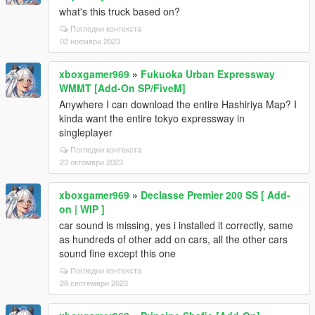
what's this truck based on?
Погледни контекста
02 ноември 2023
xboxgamer969
»
Fukuoka Urban Expressway
WMMT [Add-On SP/FiveM]
Anywhere I can download the entire Hashiriya Map? I
kinda want the entire tokyo expressway in
singleplayer
Погледни контекста
23 октомври 2023
xboxgamer969
»
Declasse Premier 200 SS [ Add-
on | WIP ]
car sound is missing, yes i installed it correctly, same
as hundreds of other add on cars, all the other cars
sound fine except this one
Погледни контекста
28 септември 2023