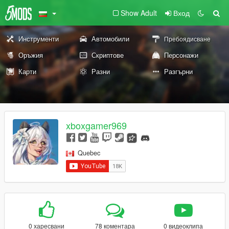
Show Adult
Вход
Инструменти
Автомобили
Пребоядисване
Оръжия
Скриптове
Персонажи
Карти
Разни
Разгърни
xboxgamer969
Quebec
0 харесвани
78 коментара
0 видеоклипа