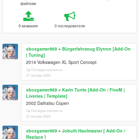
файлове
0 качвания
0 последователи
xboxgamer969
»
Bürgerfahrzeug Elytron [Add-On
| Tuning]
2014 Volkswagen XL Sport Concept
Погледни контекста
21 януари 2024
xboxgamer969
»
Karin Turtle [Add-On / FiveM |
Liveries | Template]
2002 Daihatsu Copen
Погледни контекста
21 януари 2024
xboxgamer969
»
Jobuilt Haulmaster [ Add-On /
Replace ]