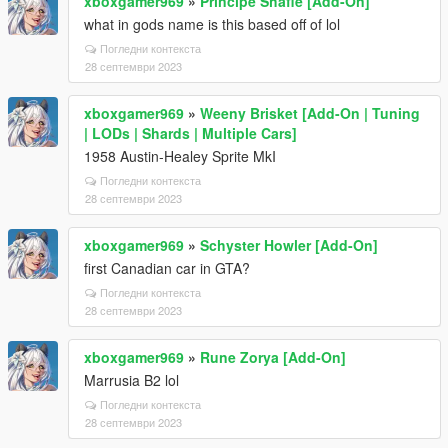
xboxgamer969
»
Principe Shafie [Add-On]
what in gods name is this based off of lol
Погледни контекста
28 септември 2023
xboxgamer969
»
Weeny Brisket [Add-On | Tuning
| LODs | Shards | Multiple Cars]
1958 Austin-Healey Sprite MkI
Погледни контекста
28 септември 2023
xboxgamer969
»
Schyster Howler [Add-On]
first Canadian car in GTA?
Погледни контекста
28 септември 2023
xboxgamer969
»
Rune Zorya [Add-On]
Marrusia B2 lol
Погледни контекста
28 септември 2023