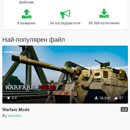
файлове
8 качвания
34 последователи
85 369 изтегляния
Най-популярен файл
4.4
34 900
87
Warfare Mode
3.0
By
secretic