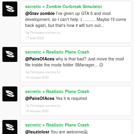
secretic
»
Zombie Outbreak Simulator
@Gtav zombie
I've given up GTA 5 and mod
development, so I can't help :( .......... Maybe I'll come
back again, but that's how it will turn out...
Погледни контекста
17 юли 2022
secretic
»
Realistic Plane Crash
@PairsOfAces
why is that bad? Just move the mod
file inside the mods folder SManager....😐
Погледни контекста
16 януари 2022
secretic
»
Realistic Plane Crash
@PairsOfAces
Yes it is required
Погледни контекста
16 януари 2022
secretic
»
Realistic Plane Crash
@leuzinlost
You are welcome🤗