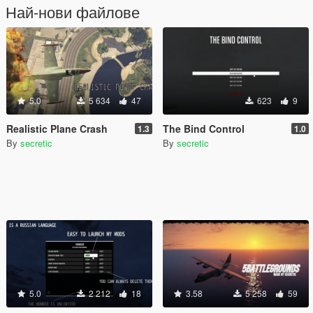
Най-нови файлове
5.0
5 634
47
623
9
Realistic Plane Crash
The Bind Control
1.3
1.0
By
secretic
By
secretic
5.0
2 212
18
3.58
5 258
59