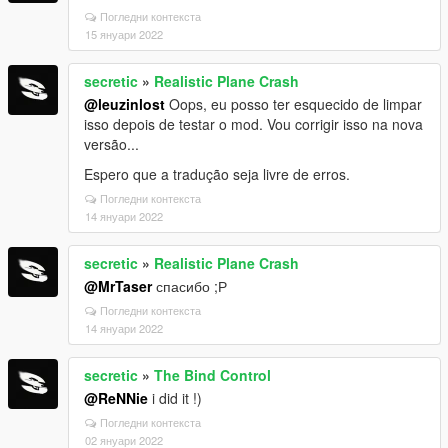
Погледни контекста
15 януари 2022
secretic
»
Realistic Plane Crash
@leuzinlost
Oops, eu posso ter esquecido de limpar
isso depois de testar o mod. Vou corrigir isso na nova
versão...
Espero que a tradução seja livre de erros.
Погледни контекста
14 януари 2022
secretic
»
Realistic Plane Crash
@MrTaser
спасибо ;Р
Погледни контекста
14 януари 2022
secretic
»
The Bind Control
@ReNNie
i did it !)
Погледни контекста
02 януари 2022