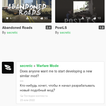
4.11
5 552
55
736
10
Abandoned Roads
PostLS
2.4
1.0
By
secretic
By
secretic
secretic
»
Warfare Mode
Does anyone want me to start developing a new
similar mod?
---
Кто-нибудь хочет, чтобы я начал разрабатывать
новый подобный мод?
Погледни контекста
23 юли 2022