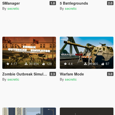
SManager
5 Battlegrounds
1.0
2.0
By
secretic
By
secretic
4.17
30 454
128
4.4
34 900
87
Zombie Outbreak Simulator
Warfare Mode
2.3
3.0
By
secretic
By
secretic