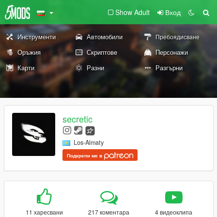
Show Adult
Вход
Инструменти
Автомобили
Пребоядисване
Оръжия
Скриптове
Персонажи
Карти
Разни
Разгърни
secretic
Los-Almaty
Подкрепи ме в
11 харесвани
217 коментара
4 видеоклипа