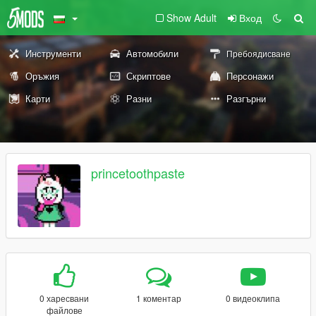
Show Adult
Вход
Инструменти
Автомобили
Пребоядисване
Оръжия
Скриптове
Персонажи
Карти
Разни
Разгърни
princetoothpaste
0 харесвани
1 коментар
0 видеоклипа
файлове