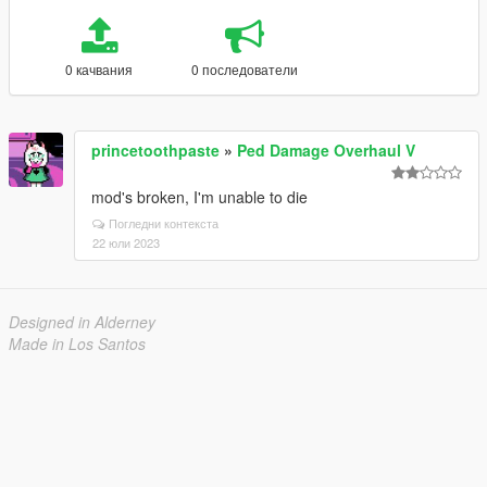
0 качвания
0 последователи
princetoothpaste
»
Ped Damage Overhaul V
mod's broken, I'm unable to die
Погледни контекста
22 юли 2023
Designed in Alderney
Made in Los Santos