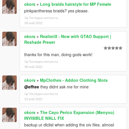
okors
»
Long braids hairstyle for MP Female
pinkpantheress braids? yes please.
Погледни контекста
08 май 2022
okors
»
RealistiX : Now with GTAO Support |
Reshade Preset
thanks for this man, doing gods work!
Погледни контекста
08 май 2022
okors
»
MpClothes - Addon Clothing Slots
@efftee
they didnt ask me for mine
Погледни контекста
03 май 2022
okors
»
The Cayo Perico Expansion (Menyoo)
INVISIBLE WALL FIX
backup ur dlclist when adding the oiv files. almost