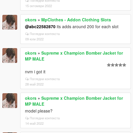
Погледни контекста
15 октомври 2022
okors
»
MpClothes - Addon Clothing Slots
@abc22582870
its adds around 200 for each slot
Погледни контекста
09 юли 2022
okors
»
Supreme x Champion Bomber Jacket for
MP MALE
nvm i got it
Погледни контекста
28 май 2022
okors
»
Supreme x Champion Bomber Jacket for
MP MALE
model please?
Погледни контекста
14 май 2022