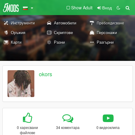
Show Adult
Вход
Инструменти
Автомобили
Пребоядисване
Оръжия
Скриптове
Персонажи
Карти
Разни
Разгърни
okors
0 харесвани
34 коментара
0 видеоклипа
файлове