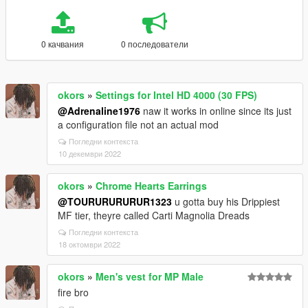
0 качвания
0 последователи
okors
»
Settings for Intel HD 4000 (30 FPS)
@Adrenaline1976
naw it works in online since its just
a configuration file not an actual mod
Погледни контекста
10 декември 2022
okors
»
Chrome Hearts Earrings
@TOURURURURUR1323
u gotta buy his Drippiest
MF tier, theyre called Carti Magnolia Dreads
Погледни контекста
18 октомври 2022
okors
»
Men's vest for MP Male
fire bro