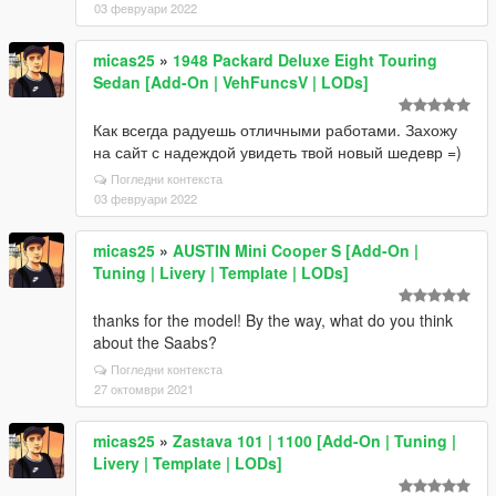
03 февруари 2022
micas25
»
1948 Packard Deluxe Eight Touring
Sedan [Add-On | VehFuncsV | LODs]
Как всегда радуешь отличными работами. Захожу
на сайт с надеждой увидеть твой новый шедевр =)
Погледни контекста
03 февруари 2022
micas25
»
AUSTIN Mini Cooper S [Add-On |
Tuning | Livery | Template | LODs]
thanks for the model! By the way, what do you think
about the Saabs?
Погледни контекста
27 октомври 2021
micas25
»
Zastava 101 | 1100 [Add-On | Tuning |
Livery | Template | LODs]