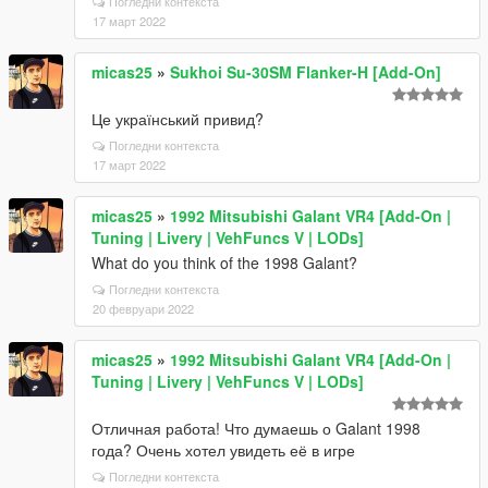
Погледни контекста
17 март 2022
micas25
»
Sukhoi Su-30SM Flanker-H [Add-On]
Це український привид?
Погледни контекста
17 март 2022
micas25
»
1992 Mitsubishi Galant VR4 [Add-On |
Tuning | Livery | VehFuncs V | LODs]
What do you think of the 1998 Galant?
Погледни контекста
20 февруари 2022
micas25
»
1992 Mitsubishi Galant VR4 [Add-On |
Tuning | Livery | VehFuncs V | LODs]
Отличная работа! Что думаешь о Galant 1998
года? Очень хотел увидеть её в игре
Погледни контекста