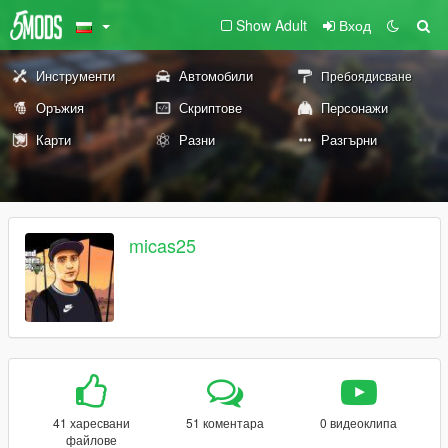
Show Adult
Вход
Инструменти
Автомобили
Пребоядисване
Оръжия
Скриптове
Персонажи
Карти
Разни
Разгърни
micas25
41 харесвани
51 коментара
0 видеоклипа
файлове