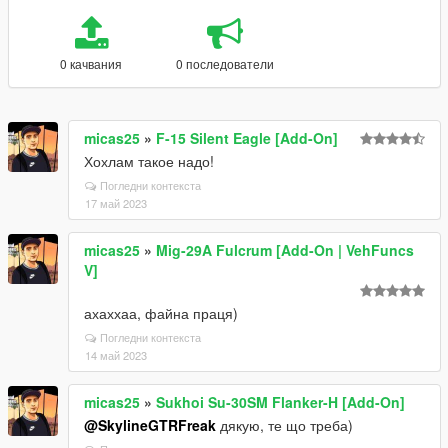
0 качвания
0 последователи
micas25
»
F-15 Silent Eagle [Add-On]
Хохлам такое надо!
Погледни контекста
17 май 2023
micas25
»
Mig-29A Fulcrum [Add-On | VehFuncs
V]
ахаххаа, файна праця)
Погледни контекста
14 май 2023
micas25
»
Sukhoi Su-30SM Flanker-H [Add-On]
@SkylineGTRFreak
дякую, те що треба)