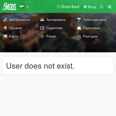
Show Adult
Вход
Инструменти
Автомобили
Пребоядисване
Оръжия
Скриптове
Персонажи
Карти
Разни
Разгърни
User does not exist.