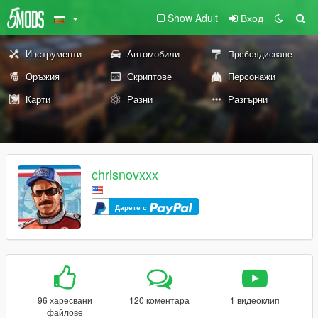
Show Adult
Вход
Инструменти
Автомобили
Пребоядисване
Оръжия
Скриптове
Персонажи
Карти
Разни
Разгърни
chrisnovxxx
Дарете с
96 харесвани
120 коментара
1 видеоклип
файлове