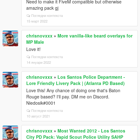
Need to make it FiveM compatible but otherwise
amazing pack gj
Погледни контекста
15 март 2022
chrisnovxxx
»
More vanilla-like beard overlays for
MP Male
Love it!
Погледни контекста
14 януари 2022
chrisnovxxx
»
Los Santos Police Department -
Lore Friendly Livery Pack | (Atlanta PD Based)
Love this! Any chance of doing one that's Baton
Rouge based? I'll pay. DM me on Discord.
Niedosik#0001
Погледни контекста
10 август 2021
chrisnovxxx
»
Most Wanted 2012 - Los Santos
City PD Pack: Vapid Scout Police Utility SAHP