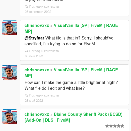
Погледни контекста
23 октомври 2022
chrisnovxxx
»
VisualVanilla [SP | FiveM | RAGE
MP]
@Stryfaar
What file is that in? Sorry, I should've
specified, I'm trying to do so for FiveM.
Погледни контекста
03 юни 2022
chrisnovxxx
»
VisualVanilla [SP | FiveM | RAGE
MP]
How can I make the game a little brighter at night?
What file do I edit and what line?
Погледни контекста
28 май 2022
chrisnovxxx
»
Blaine County Sheriff Pack (BCSD)
[Add-On | DLS | FiveM]