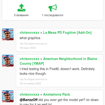
0 качвания
1 последовател
chrisnovxxx
»
La Mesa PD Fugitive [Add-On]
what graphics
Погледни контекста
09 март 2023
chrisnovxxx
»
American Neighborhood in Blaine
County [YMAP]
I tried testing this in FiveM, doesn't work. Definitely
looks nice though.
Погледни контекста
26 октомври 2022
chrisnovxxx
»
Animations Pack
@BartzzOff
did you ever get the model yet? im down
to pay for it as well lol