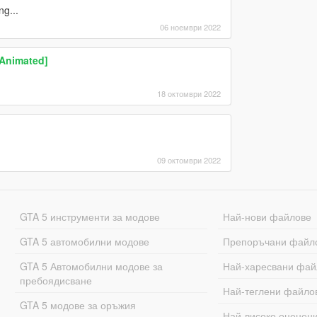
g...
06 ноември 2022
Animated]
18 октомври 2022
09 октомври 2022
GTA 5 инструменти за модове
Най-нови файлове
GTA 5 автомобилни модове
Препоръчани файл
GTA 5 Автомобилни модове за
Най-харесвани фай
пребоядисване
Най-теглени файло
GTA 5 модове за оръжия
Най-високо оценен