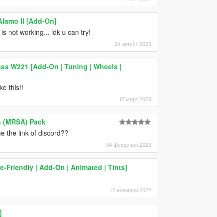
lamo II [Add-On]
 not working... idk u can try!
24 август 2023
ss W221 [Add-On | Tuning | Wheels |
e this!!
17 март 2023
s (MRSA) Pack
 the link of discord??
04 февруари 2023
-Friendly | Add-On | Animated | Tints]
12 ноември 2022
]