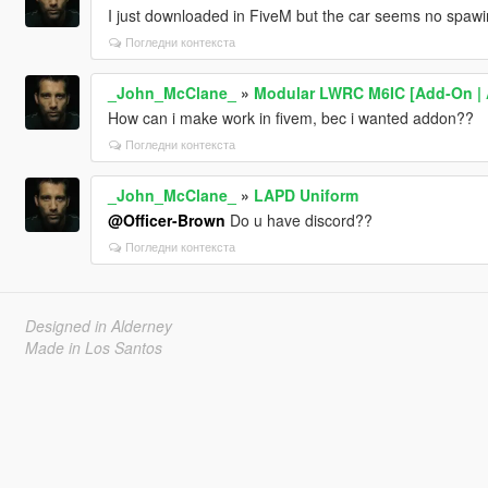
I just downloaded in FiveM but the car seems no spawin
Погледни контекста
_John_McClane_
»
Modular LWRC M6IC [Add-On | 
How can i make work in fivem, bec i wanted addon??
Погледни контекста
_John_McClane_
»
LAPD Uniform
@Officer-Brown
Do u have discord??
Погледни контекста
Designed in Alderney
Made in Los Santos