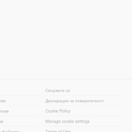
Свържете се
ове
Декларация за поверителност
лове
Cookie Policy
ве
Manage cookie settings
и файлове
Terms of Use