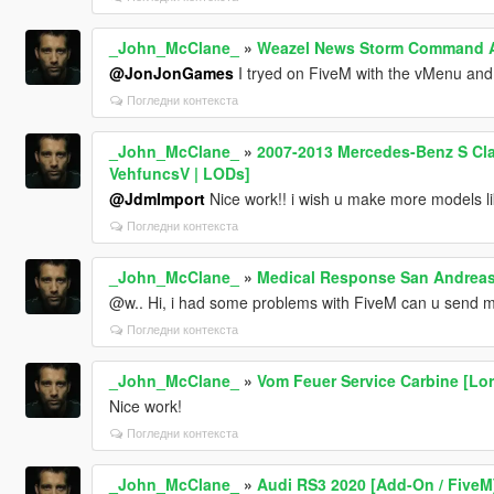
_John_McClane_
»
Weazel News Storm Command A
@JonJonGames
I tryed on FiveM with the vMenu and is
Погледни контекста
_John_McClane_
»
2007-2013 Mercedes-Benz S Cla
VehfuncsV | LODs]
@JdmImport
Nice work!! i wish u make more models lik
Погледни контекста
_John_McClane_
»
Medical Response San Andrea
@w.. Hi, i had some problems with FiveM can u send me
Погледни контекста
_John_McClane_
»
Vom Feuer Service Carbine [Lore
Nice work!
Погледни контекста
_John_McClane_
»
Audi RS3 2020 [Add-On / FiveM