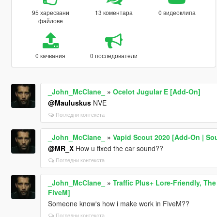
95 харесвани
13 коментара
0 видеоклипа
файлове
0 качвания
0 последователи
_John_McClane_
»
Ocelot Jugular E [Add-On]
@Mauluskus
NVE
Погледни контекста
_John_McClane_
»
Vapid Scout 2020 [Add-On | So
@MR_X
How u fixed the car sound??
Погледни контекста
_John_McClane_
»
Traffic Plus+ Lore-Friendly, Th
FiveM]
Someone know's how i make work in FiveM??
Погледни контекста