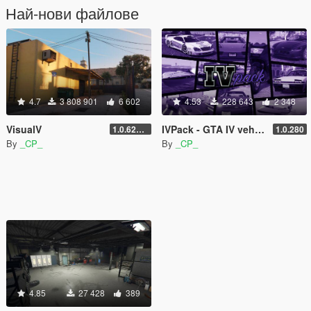
Най-нови файлове
4.7
3 808 901
6 602
4.53
228 643
2 348
VisualV
IVPack - GTA IV vehicles in GTA V
1.0.620 (Legacy)
1.0.280
By
_CP_
By
_CP_
4.85
27 428
389