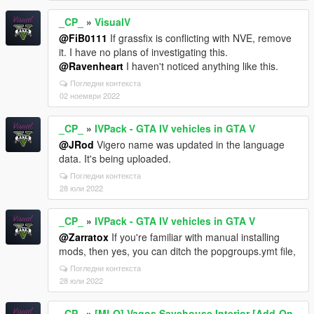
_CP_
»
VisualV
@FiB0111
If grassfix is conflicting with NVE, remove
it. I have no plans of investigating this.
@Ravenheart
I haven't noticed anything like this.
Погледни контекста
02 ноември 2022
_CP_
»
IVPack - GTA IV vehicles in GTA V
@JRod
Vigero name was updated in the language
data. It's being uploaded.
Погледни контекста
28 юли 2022
_CP_
»
IVPack - GTA IV vehicles in GTA V
@Zarratox
If you're familiar with manual installing
mods, then yes, you can ditch the popgroups.ymt file,
Погледни контекста
28 юли 2022
_CP_
»
[MLO] Vagos Savehouse Interior [Add-On