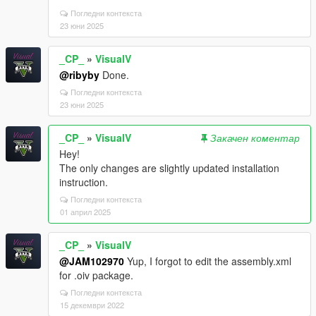
Погледни контекста
23 юни 2025
_CP_
»
VisualV
@ribyby
Done.
Погледни контекста
23 юни 2025
_CP_
»
VisualV
Закачен коментар
Hey!
The only changes are slightly updated installation
instruction.
Погледни контекста
01 април 2025
_CP_
»
VisualV
@JAM102970
Yup, I forgot to edit the assembly.xml
for .oiv package.
Погледни контекста
15 декември 2022