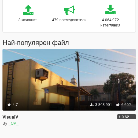
3 качвания
479 последователи
4 064 972
изтегляния
Най-популярен файл
4.7
3 808 901
6 602
VisualV
1.0.620 (Legacy)
By
_CP_