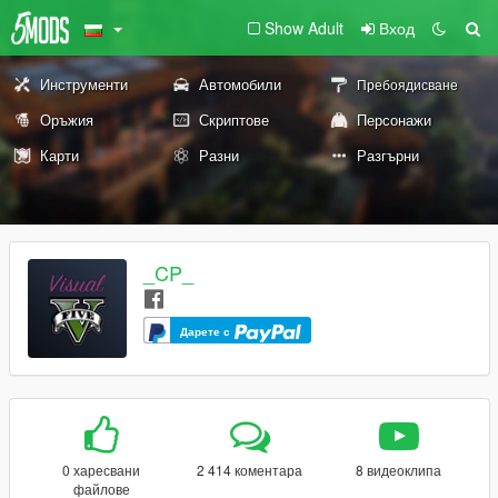
Show Adult
Вход
Инструменти
Автомобили
Пребоядисване
Оръжия
Скриптове
Персонажи
Карти
Разни
Разгърни
_CP_
Дарете с
0 харесвани
2 414 коментара
8 видеоклипа
файлове