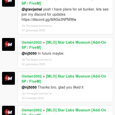
SP / FiveM]
@gtavjamal
yeah i have plans for s4 bunker, lets see
join my discord for updates
https://discord.gg/MASa3NPMWw
Погледни контекста
07 декември 2025
Usman2002
»
[MLO] Star Labs Museum [Add-On
SP / FiveM]
@nj5050
In future maybe.
Погледни контекста
02 декември 2025
Usman2002
»
[MLO] Star Labs Museum [Add-On
SP / FiveM]
@nj5050
Thanks bro, glad you liked it
Погледни контекста
30 ноември 2025
Usman2002
»
[MLO] Star Labs Museum [Add-On
SP / FiveM]