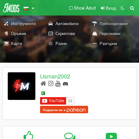
Show Adult
Вход
Инструменти
Автомобили
Пребоядисване
Оръжия
Скриптове
Персонажи
Карти
Разни
Разгърни
Usman2002
Подкрепи ме в