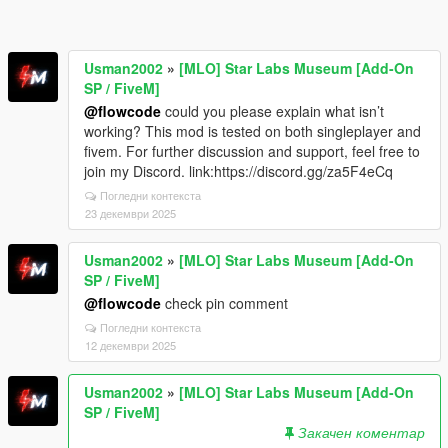
Usman2002
»
[MLO] Star Labs Museum [Add-On
SP / FiveM]
@flowcode
could you please explain what isn’t
working? This mod is tested on both singleplayer and
fivem. For further discussion and support, feel free to
join my Discord. link:https://discord.gg/za5F4eCq
Погледни контекста
23 декември 2025
Usman2002
»
[MLO] Star Labs Museum [Add-On
SP / FiveM]
@flowcode
check pin comment
Погледни контекста
12 декември 2025
Usman2002
»
[MLO] Star Labs Museum [Add-On
SP / FiveM]
Закачен коментар