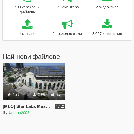
100 харесвани
81 коментара
2 видеоклипа
файлове
1 качване
2 последователи
3 667 изтегляния
Най-нови файлове
4.36
3 667
52
[MLO] Star Labs Museum [Add-On SP / FiveM]
1.1.2
By
Usman2002