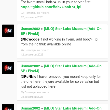
For fivem install bob74_ipl in your server first:
https://github.com/Bob74/bob74_ipl
Погледни контекста
12 декември 2025
Usman2002
»
[MLO] Star Labs Museum [Add-On
SP / FiveM]
@flowcode
if not working in fivem, add bob74_ipl
from their github available online
Погледни контекста
12 декември 2025
Usman2002
»
[MLO] Star Labs Museum [Add-On
SP / FiveM]
@ReNNie
i have removed, you meant keep only for
the one here, theyare available for sp verasion but
just not uplaoded here
Погледни контекста
08 декември 2025
Usman2002
»
[MLO] Star Labs Museum [Add-On