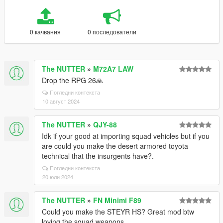
0 качвания
0 последователи
The NUTTER
»
M72A7 LAW
Drop the RPG 26🙏
Погледни контекста
10 август 2024
The NUTTER
»
QJY-88
Idk if your good at importing squad vehicles but if you
are could you make the desert armored toyota
technical that the insurgents have?.
Погледни контекста
20 юли 2024
The NUTTER
»
FN Minimi F89
Could you make the STEYR HS? Great mod btw
loving the squad weapons