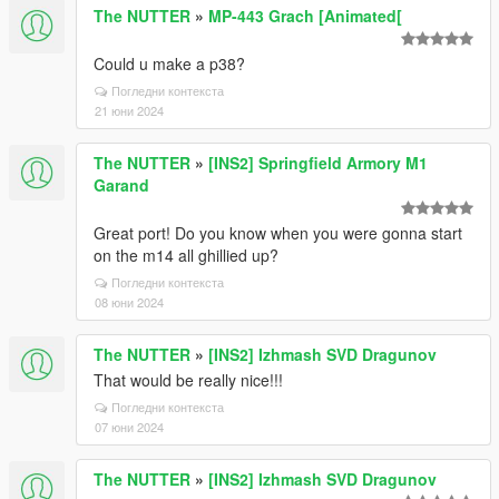
The NUTTER
»
MP-443 Grach [Animated[
Could u make a p38?
Погледни контекста
21 юни 2024
The NUTTER
»
[INS2] Springfield Armory M1
Garand
Great port! Do you know when you were gonna start
on the m14 all ghillied up?
Погледни контекста
08 юни 2024
The NUTTER
»
[INS2] Izhmash SVD Dragunov
That would be really nice!!!
Погледни контекста
07 юни 2024
The NUTTER
»
[INS2] Izhmash SVD Dragunov