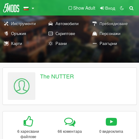
Show Adult
Вход
Инструменти
Автомобили
Пребоядисване
Оръжия
Скриптове
Персонажи
Карти
Разни
Разгърни
The NUTTER
6 харесвани
66 коментара
0 видеоклипа
файлове