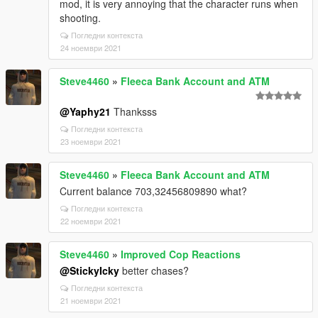
mod, it is very annoying that the character runs when
shooting.
Погледни контекста
24 ноември 2021
Steve4460
»
Fleeca Bank Account and ATM
@Yaphy21
Thanksss
Погледни контекста
23 ноември 2021
Steve4460
»
Fleeca Bank Account and ATM
Current balance 703,32456809890 what?
Погледни контекста
22 ноември 2021
Steve4460
»
Improved Cop Reactions
@StickyIcky
better chases?
Погледни контекста
21 ноември 2021