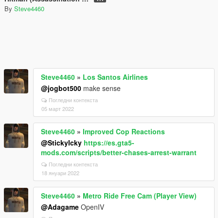
By
Steve4460
Steve4460
»
Los Santos Airlines
@jogbot500
make sense
Погледни контекста
05 март 2022
Steve4460
»
Improved Cop Reactions
@StickyIcky
https://es.gta5-
mods.com/scripts/better-chases-arrest-warrant
Погледни контекста
18 януари 2022
Steve4460
»
Metro Ride Free Cam (Player View)
@Adagame
OpenIV