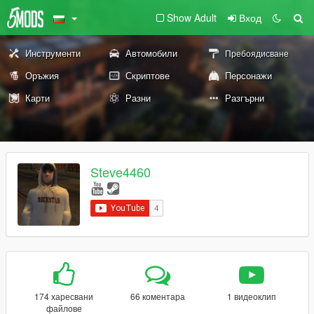
Show Adult
Вход
Инструменти
Автомобили
Пребоядисване
Оръжия
Скриптове
Персонажи
Карти
Разни
Разгърни
Steve4460
174 харесвани
66 коментара
1 видеоклип
файлове