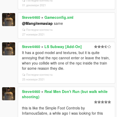
Погледни контекста
01 декември 2021
Steve4460
»
Gameconfig.xml
@Mangitemasiap
same
Погледни контекста
27 ноември 2021
Steve4460
»
LS Subway [Add-On]
It has a good model and textures, but it is quite
annoying that the npc cannot enter or leave the train,
when you collide with one of the npc inside the train
for some reason they die.
Погледни контекста
25 ноември 2021
Steve4460
»
Real Men Don't Run (but walk while
shooting)
this is like the Simple Foot Controls by
InfamousSabre, a while ago I was looking for this