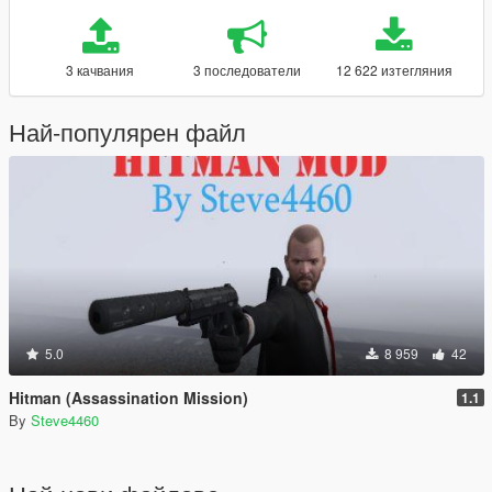
3 качвания
3 последователи
12 622 изтегляния
Най-популярен файл
5.0
8 959
42
Hitman (Assassination Mission)
1.1
By
Steve4460