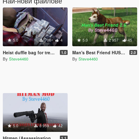
Най-нови файлове
5.0
706
4
5.0
2 957
45
Heist duffle bag for trevor
Man's Best Friend HUSKY UPDATE (Dogs as Bodyguards)
1.0
2.0
By
Steve4460
By
Steve4460
5.0
8 959
42
Hitman (Assassination Mission)
1.1