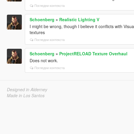
Погледни контекста
Schoenberg
»
Realistic Lighting V
I might be wrong, though I believe it conflicts with Vis
textures
Погледни контекста
Schoenberg
»
ProjectRELOAD Texture Overhaul
Does not work.
Погледни контекста
Designed in Alderney
Made in Los Santos