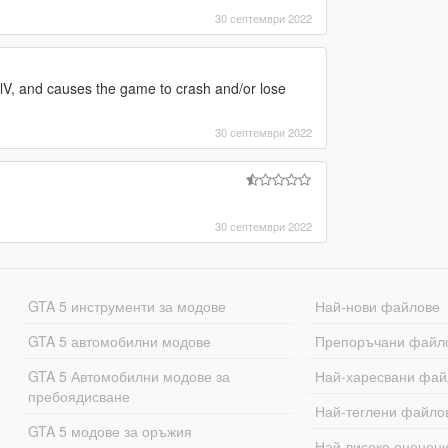
30 септември 2022
ualV, and causes the game to crash and/or lose
30 септември 2022
30 септември 2022
GTA 5 инструменти за модове
Най-нови файлове
GTA 5 автомобилни модове
Препоръчани файл
GTA 5 Автомобилни модове за
Най-харесвани фай
пребоядисване
Най-теглени файло
GTA 5 модове за оръжия
Най-високо оценен