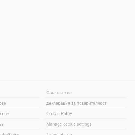
Свържете се
ове
Декларация за поверителност
лове
Cookie Policy
ве
Manage cookie settings
и файлове
Terms of Use