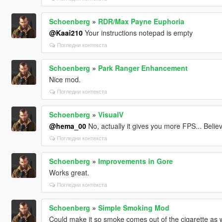
Schoenberg
»
RDR/Max Payne Euphoria
@Kaai210
Your instructions notepad is empty
Погледни контекста
Schoenberg
»
Park Ranger Enhancement
Nice mod.
Погледни контекста
Schoenberg
»
VisualV
@hema_00
No, actually it gives you more FPS... Believe
Погледни контекста
Schoenberg
»
Improvements in Gore
Works great.
Погледни контекста
Schoenberg
»
Simple Smoking Mod
Could make it so smoke comes out of the cigarette as w