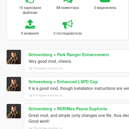
15 харесвани
88 коментара
0 видеоклипа
файлове
0 качвания
0 последователи
Schoenberg
»
Park Ranger Enhancement
Very good mod, cheers.
Погледни контекста
Schoenberg
»
Enhanced LSPD Cop
It is a good mod, though installation instructions are ve
Погледни контекста
Schoenberg
»
RDR/Max Payne Euphoria
Great mod, and simple (only changes one file, thus dec
Good work!
Погледни контекста