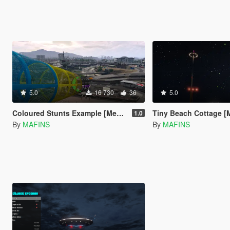
5.0
16 730
36
5.0
Coloured Stunts Example [Menyoo]
Tiny Beach Cottage 
1.0
By
MAFINS
By
MAFINS