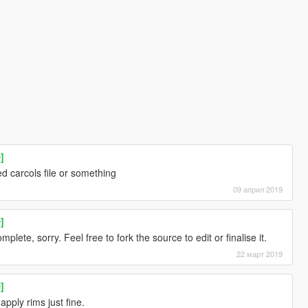
]
d carcols file or something
09 април 2019
]
lete, sorry. Feel free to fork the source to edit or finalise it.
22 март 2019
]
apply rims just fine.