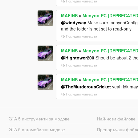
Погледни контекста
MAFINS
»
Menyoo PC [DEPRECATED
@windyway
Make sure menyooConfig has
and the folder is not set to read-only
Погледни контекста
MAFINS
»
Menyoo PC [DEPRECATED
@Hightower200
Should be about 2 th
Погледни контекста
MAFINS
»
Menyoo PC [DEPRECATED
@TheMurderousCricket
yeah idk may
Погледни контекста
GTA 5 инструменти за модове
Най-нови файлове
GTA 5 автомобилни модове
Препоръчани файл