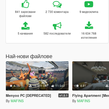
841 харесвани
2 730 коментара
9 видеоклипа
файлове
5 качвания
582 последователи
16 634 768
изтегляния
Най-нови файлове
4.55
16 501 347
11 543
4.81
Menyoo PC [DEPRECATED]
Flying Apartment [Me
v1.0.1
By
MAFINS
By
MAFINS