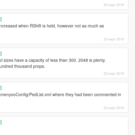
22 март 2019
]
creased when RShift is held, however not as much as
22 март 2019
]
l sizes have a capacity of less than 300. 2048 is plenty.
a hundred thousand props.
22 март 2019
]
 menyooConfig/PedList.xml where they had been commented in
22 март 2019
]