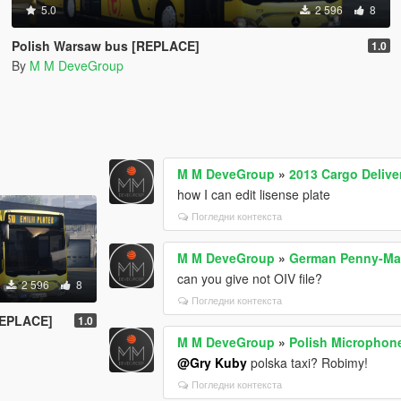
5.0
2 596
8
Polish Warsaw bus [REPLACE]
1.0
By
M M DeveGroup
M M DeveGroup
»
2013 Cargo Delive
how I can edit lisense plate
Погледни контекста
M M DeveGroup
»
German Penny-Mark
can you give not OIV file?
2 596
8
Погледни контекста
REPLACE]
1.0
M M DeveGroup
»
Polish Microphone
@Gry Kuby
polska taxi? Robimy!
Погледни контекста