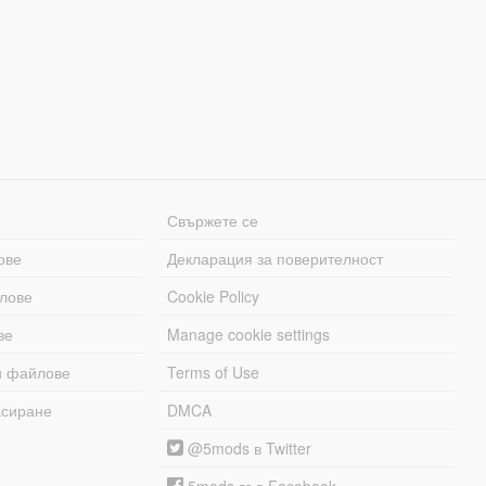
Свържете се
ове
Декларация за поверителност
лове
Cookie Policy
ве
Manage cookie settings
и файлове
Terms of Use
асиране
DMCA
@5mods в Twitter
5mods във Facebook