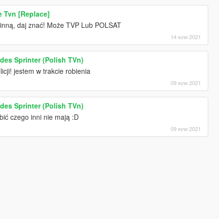
 Tvn [Replace]
 inną, daj znać! Może TVP Lub POLSAT
14 юли 2021
des Sprinter (Polish TVn)
icji! jestem w trakcie robienia
09 юли 2021
des Sprinter (Polish TVn)
bić czego inni nie mają :D
09 юли 2021