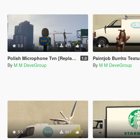
5.0
471
6
5.0
Polish Microphone Tvn [Replace]
Paintjob Burrito Text
1.0
By
M M DeveGroup
By
M M DeveGroup
5.0
867
7