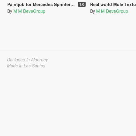
Paintjob for Mercedes Sprinter (Polish TVn)
Real world Mule Textu
1.0
By
M M DeveGroup
By
M M DeveGroup
Designed in Alderney
Made in Los Santos