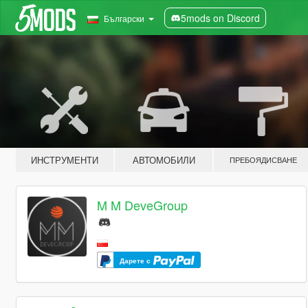
5mods on Discord
Български
ИНСТРУМЕНТИ
АВТОМОБИЛИ
ПРЕБОЯДИСВАНЕ
M M DeveGroup
Дарете с