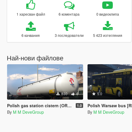
1 харесван файл
6 коментара
0 видеоклипа
6 качвания
3 последователи
5 423 изтегляния
Най-нови файлове
830
6
5.0
Polish gas station cistern (ORLEN) [Paint job]
Polish Warsaw bus [
1.0
By
M M DeveGroup
By
M M DeveGroup