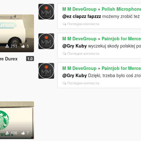
M M DeveGroup
»
Polish Microphone
@ez clapzz fapzzz
możemy zrobić też
Погледни контекста
M M DeveGroup
»
Paintjob for Merce
@Gry Kuby
wyczekuj skody polskiej pol
253
5
Погледни контекста
ure Durex
1.0
M M DeveGroup
»
Paintjob for Merce
@Gry Kuby
Dzięki, trzeba było coś zro
Погледни контекста
406
7