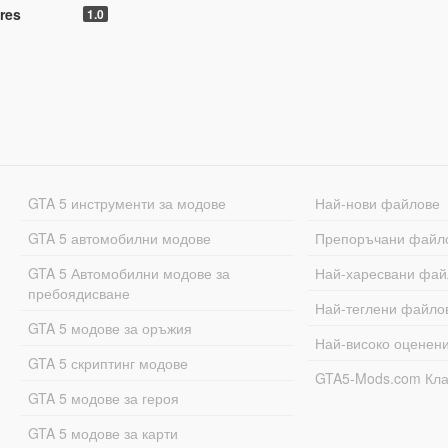
res
1.0
GTA 5 инструменти за модове
Най-нови файлове
GTA 5 автомобилни модове
Препоръчани файл
GTA 5 Автомобилни модове за
Най-харесвани фай
пребоядисване
Най-теглени файло
GTA 5 модове за оръжия
Най-високо оценен
GTA 5 скриптинг модове
GTA5-Mods.com Кл
GTA 5 модове за героя
GTA 5 модове за карти