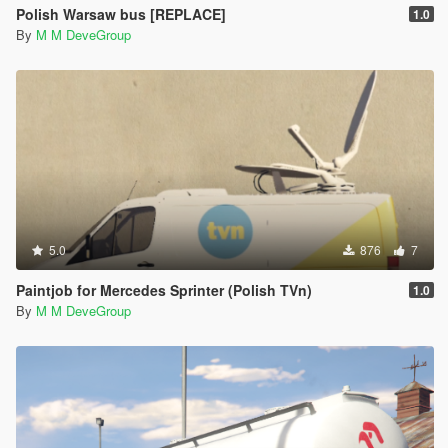
Polish Warsaw bus [REPLACE]
1.0
By
M M DeveGroup
5.0
876
7
Paintjob for Mercedes Sprinter (Polish TVn)
1.0
By
M M DeveGroup