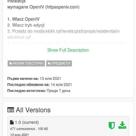
Instalacja
wymagane OpenIV (httpsopeniv.com)
1. Wlacz OpenIV
2. Wlacz tryb edycji
3. Przejdz do mods/x64h.rpf/levels/gta5/props/residential/v
electrical.rpf
4. skopiuj p-ing-microphonel-01.ydr, prop-mikes.ytd do folderu,
a nastepnie zastap pliki
Show Full Description
5. ciesz sie nowym mikrofonem!
РАЗНИ ТЕКСТУРИ
ПРЕДМЕТИ
ENG
13 юли 2021
Първо качено на:
Paintjob for thing 'microphonel' in variant polish TV station
14 юли 2021
Последно обновено на:
'TVN'
Преди 7 дена
Последно изтеглено:
Model Rockstar
Paintjob Mateusz J
All Versions
Photos Mvodi, Michciu, Mateusz J
contact nbbb1265@gmail.com, discord.ggheKbS62qbbr
1.0
(current)
Instalation
471 изтегляния
, 100 КБ
required OpenIV (httpsopeniv.com)
13 юли 2021