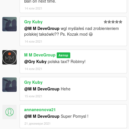
Ban on next time.
14 юли 2021
Gry Kuby
@M M DeveGroup
wgl myślałeś nad zrobienieniem
polskiej taksówki?? Ps. Kozak mod 😃
14 юли 2021
M M DeveGroup
Автор
@Gry Kuby
polska taxi? Robimy!
14 юли 2021
Gry Kuby
@M M DeveGroup
Hehe
15 юли 2021
annaneonova21
@M M DeveGroup
Super Pomysl !
21 декември 2021