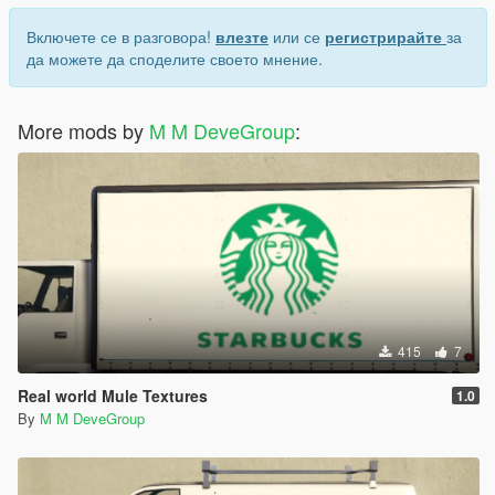
Включете се в разговора!
влезте
или се
регистрирайте
за
да можете да споделите своето мнение.
More mods by
M M DeveGroup
:
415
7
Real world Mule Textures
1.0
By
M M DeveGroup