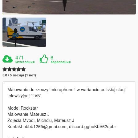
471
6
Изтегления
Харесвания
5.0 / 5 звезди (1 вот)
Malowanie do rzeczy 'microphonel' w wariancie polskiej stacji
telewizyjnej 'TVN'
Model Rockstar
Malowanie Mateusz J
Zdjecia Mvodi, Michciu, Mateusz J
Kontakt nbbb1265@gmai.com, discord.ggheKbS62qbbr