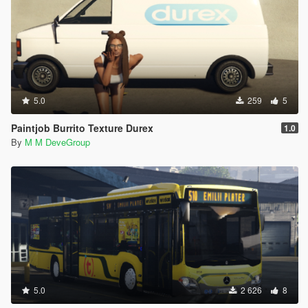
5.0
259
5
Paintjob Burrito Texture Durex
1.0
By
M M DeveGroup
5.0
2 626
8