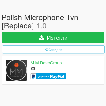
Polish Microphone Tvn
[Replace]
1.0
Изтегли
Сподели
M M DeveGroup
Дарете с