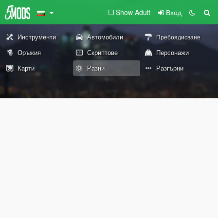
Show Adult
Вход
Инструменти
Автомобили
Пребоядисване
Оръжия
Скриптове
Персонажи
Карти
Разни
Разгърни