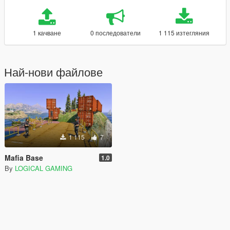
1 качване
0 последователи
1 115 изтегляния
Най-нови файлове
1 115
7
Mafia Base
1.0
By
LOGICAL GAMING