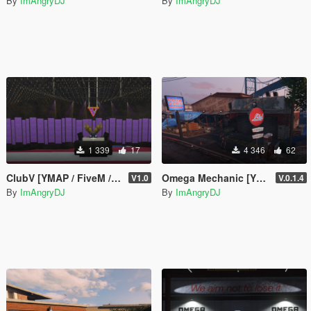
By
ImAngryDJ
By
ImAngryDJ
1 339
17
4 346
62
ClubV [YMAP / FiveM / SP]
Omega Mechanic [YMAP / FiveM]
V1.0
V.0.1.4
By
ImAngryDJ
By
ImAngryDJ