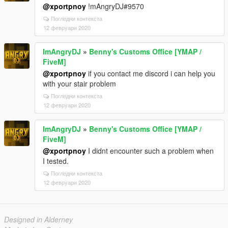
@xportpnoy
!mAngryDJ#9570
Погледни контекста
12 февруари 2020
ImAngryDJ
»
Benny's Customs Office [YMAP /
FiveM]
@xportpnoy
if you contact me discord i can help you
with your stair problem
Погледни контекста
12 февруари 2020
ImAngryDJ
»
Benny's Customs Office [YMAP /
FiveM]
@xportpnoy
I didnt encounter such a problem when
I tested.
Погледни контекста
12 февруари 2020
Designed in Alderney