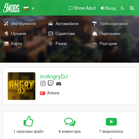
Show Adult
Вход
Инструменти
Автомобили
Пребоядисване
Оръжия
Скриптове
Персонажи
Карти
Разни
Разгърни
ImAngryDJ
Ankara
1 харесван файл
8 коментара
7 видеоклипа