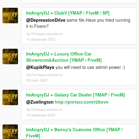
ImAngryDJ
»
ClubV [YMAP / FiveM / SP]
@DepressionDrive
same file.Have you tried running
it in Fivem?
Погледни контекста
12 февруари 2022
ImAngryDJ
»
Luxury Office-Car
Showroom&Auction [YMAP / FiveM]
@KupikPlays
you will need to use admin power :)
Погледни контекста
02 март 2020
ImAngryDJ
»
Galaxy Car Dealer [YMAP / FiveM]
@Zuelington
http://prntscr.com/r26ovn
Погледни контекста
14 февруари 2020
ImAngryDJ
»
Benny's Customs Office [YMAP /
FiveM]