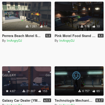
1 267
17
578
10
Perrera Beach Motel Small Mechanic Garage GTAV Map-Harita [ YMAP / FiveM / SP ]
Pink Motel Food Stand Blarneys GTAV Map-Harita [ YMAP / FiveM / SP ]
1.1
1.1
By
ImAngryDJ
By
ImAngryDJ
4.67
21 207
153
6 757
65
Galaxy Car Dealer [YMAP / FiveM]
Technologie Mechanic [YMAP / FiveM]
v.1.1
0.1.7