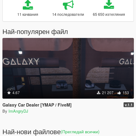
11 качвания
14 последователи
65 650 изтегляния
Най-популярен файл
4.67
21 207
153
Galaxy Car Dealer [YMAP / FiveM]
v.1.1
By
ImAngryDJ
Най-нови файлове
(Прегледай всички)