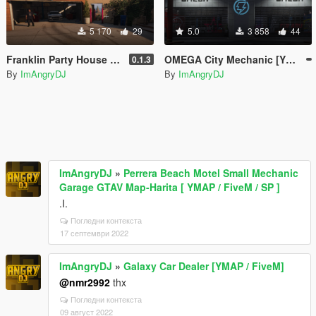
5 170
29
5.0
3 858
44
Franklin Party House [YMAP / FiveM]
OMEGA City Mechanic [YMAP / FiveM]
0.1.3
By
ImAngryDJ
By
ImAngryDJ
ImAngryDJ
»
Perrera Beach Motel Small Mechanic
Garage GTAV Map-Harita [ YMAP / FiveM / SP ]
.I.
Погледни контекста
17 септември 2022
ImAngryDJ
»
Galaxy Car Dealer [YMAP / FiveM]
@nmr2992
thx
Погледни контекста
09 август 2022