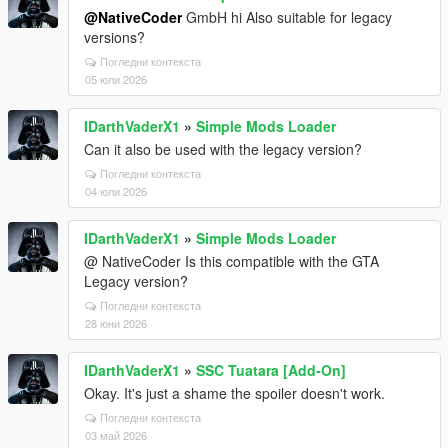
@NativeCoder
GmbH hi Also suitable for legacy
versions?
Погледни контекста
05 юли 2026
IDarthVaderX1
»
Simple Mods Loader
Can it also be used with the legacy version?
Погледни контекста
04 юли 2026
IDarthVaderX1
»
Simple Mods Loader
@ NativeCoder Is this compatible with the GTA
Legacy version?
Погледни контекста
28 юни 2026
IDarthVaderX1
»
SSC Tuatara [Add-On]
Okay. It's just a shame the spoiler doesn't work.
Погледни контекста
03 май 2026