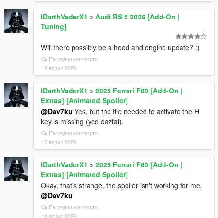
IDarthVaderX1
»
Audi RS 5 2026 [Add-On |
Tuning]
Will there possibly be a hood and engine update? :)
Погледни контекста
19 април 2026
IDarthVaderX1
»
2025 Ferrari F80 [Add-On |
Extras] [Animated Spoiler]
@Dav7ku
Yes, but the file needed to activate the H
key is missing (ycd daztai).
Погледни контекста
15 април 2026
IDarthVaderX1
»
2025 Ferrari F80 [Add-On |
Extras] [Animated Spoiler]
Okay, that's strange, the spoiler isn't working for me.
@Dav7ku
Погледни контекста
14 април 2026