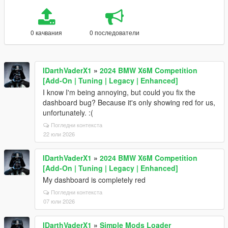
0 качвания
0 последователи
IDarthVaderX1
»
2024 BMW X6M Competition
[Add-On | Tuning | Legacy | Enhanced]
I know I'm being annoying, but could you fix the
dashboard bug? Because it's only showing red for us,
unfortunately. :(
Погледни контекста
22 юли 2026
IDarthVaderX1
»
2024 BMW X6M Competition
[Add-On | Tuning | Legacy | Enhanced]
My dashboard is completely red
Погледни контекста
07 юли 2026
IDarthVaderX1
»
Simple Mods Loader