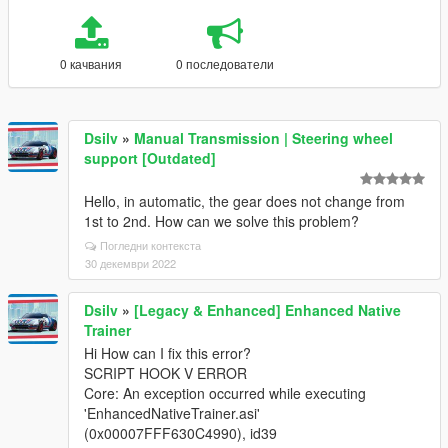
0 качвания
0 последователи
Dsilv
»
Manual Transmission | Steering wheel
support [Outdated]
Hello, in automatic, the gear does not change from
1st to 2nd. How can we solve this problem?
Погледни контекста
30 декември 2022
Dsilv
»
[Legacy & Enhanced] Enhanced Native
Trainer
Hi How can I fix this error?
SCRIPT HOOK V ERROR
Core: An exception occurred while executing
'EnhancedNativeTrainer.asi'
(0x00007FFF630C4990), id39