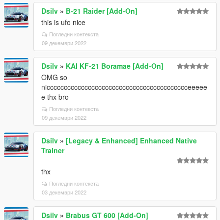
Dsilv
»
B-21 Raider [Add-On]
this is ufo nice
Погледни контекста
09 декември 2022
Dsilv
»
KAI KF-21 Boramae [Add-On]
OMG so
niccccccccccccccccccccccccccccccccccccccccceeeee
e thx bro
Погледни контекста
09 декември 2022
Dsilv
»
[Legacy & Enhanced] Enhanced Native
Trainer
thx
Погледни контекста
03 декември 2022
Dsilv
»
Brabus GT 600 [Add-On]