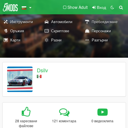
Show Adult
Вход
Инструменти
Автомобили
Пребоядисване
Оръжия
Скриптове
Персонажи
Карти
Разни
Разгърни
Dsilv
28 харесвани
121 коментара
0 видеоклипа
файлове