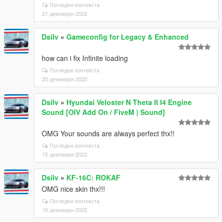
Погледни контекста
21 декември 2022
Dsilv
»
Gameconfig for Legacy & Enhanced
how can i fix Infinite loading
Погледни контекста
20 декември 2022
Dsilv
»
Hyundai Veloster N Theta II I4 Engine
Sound [OIV Add On / FiveM | Sound]
OMG Your sounds are always perfect thx!!
Погледни контекста
15 декември 2022
Dsilv
»
KF-16C: ROKAF
OMG nice skin thx!!!
Погледни контекста
10 декември 2022