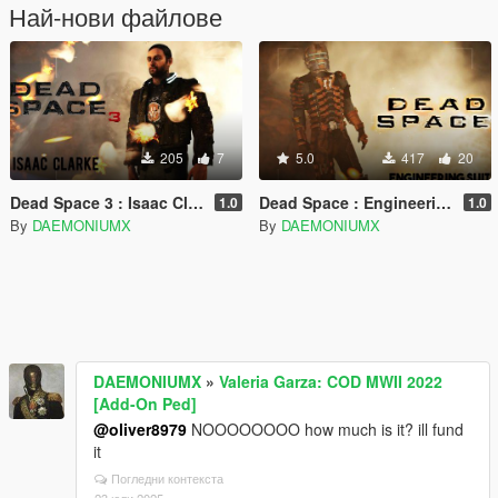
Най-нови файлове
205
7
5.0
417
20
Dead Space 3 : Isaac Clarke
Dead Space : Engineering Suit
1.0
1.0
By
DAEMONIUMX
By
DAEMONIUMX
DAEMONIUMX
»
Valeria Garza: COD MWII 2022
[Add-On Ped]
@oliver8979
NOOOOOOOO how much is it? ill fund
it
Погледни контекста