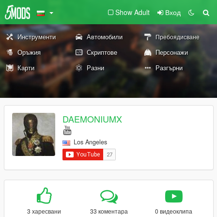
Show Adult
Вход
Инструменти
Автомобили
Пребоядисване
Оръжия
Скриптове
Персонажи
Карти
Разни
Разгърни
DAEMONIUMX
Los Angeles
3 харесвани
33 коментара
0 видеоклипа