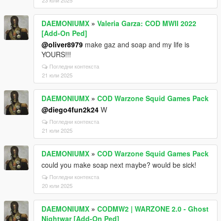
23 юли 2025
DAEMONIUMX
»
Valeria Garza: COD MWII 2022
[Add-On Ped]
@oliver8979
make gaz and soap and my life is
YOURS!!!
Погледни контекста
21 юли 2025
DAEMONIUMX
»
COD Warzone Squid Games Pack
@diego4fun2k24
W
Погледни контекста
21 юли 2025
DAEMONIUMX
»
COD Warzone Squid Games Pack
could you make soap next maybe? would be sick!
Погледни контекста
20 юли 2025
DAEMONIUMX
»
CODMW2 | WARZONE 2.0 - Ghost
Nightwar [Add-On Ped]