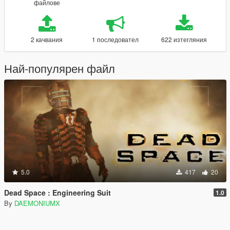
файлове
2 качвания
1 последовател
622 изтегляния
Най-популярен файл
5.0
417
20
Dead Space : Engineering Suit
1.0
By
DAEMONIUMX