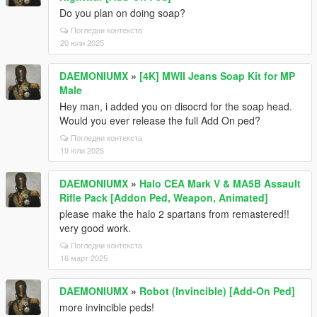
Do you plan on doing soap?
Погледни контекста
20 юли 2025
DAEMONIUMX
»
[4K] MWII Jeans Soap Kit for MP
Male
Hey man, i added you on disocrd for the soap head.
Would you ever release the full Add On ped?
Погледни контекста
19 юли 2025
DAEMONIUMX
»
Halo CEA Mark V & MA5B Assault
Rifle Pack [Addon Ped, Weapon, Animated]
please make the halo 2 spartans from remastered!!
very good work.
Погледни контекста
16 март 2025
DAEMONIUMX
»
Robot (Invincible) [Add-On Ped]
more invincible peds!