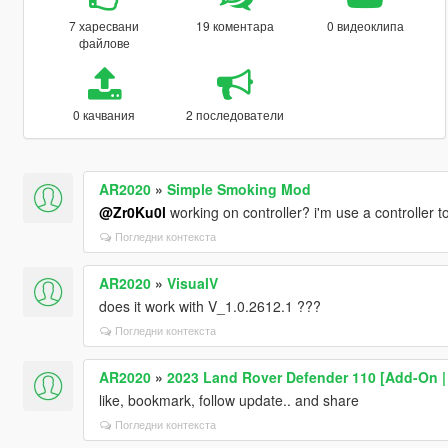
7 харесвани
19 коментара
0 видеоклипа
файлове
0 качвания
2 последователи
AR2020
»
Simple Smoking Mod
@Zr0Ku0l
working on controller? i'm use a controller t
Погледни контекста
AR2020
»
VisualV
does it work with V_1.0.2612.1 ???
Погледни контекста
AR2020
»
2023 Land Rover Defender 110 [Add-On | 
like, bookmark, follow update.. and share
Погледни контекста