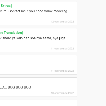
Extras]
 future. Contact me if you need 3dmx modeling....
12 септември 2022
n Translation)
? share ya kalo dah soalnya sama, sya juga
11 септември 2022
11 септември 2022
ED... BUG BUG BUG
10 септември 2022