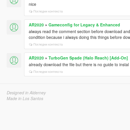
nice
Погледни контекста
AR2020
»
Gameconfig for Legacy & Enhanced
always read the comment section before download and i
condition because i always doing this things before dow
Погледни контекста
AR2020
»
TurboGen Spade (Halo Reach) [Add-On]
already download the file but there is no guide to instal it
Погледни контекста
Designed in Alderney
Made in Los Santos