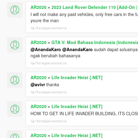
AR2020
»
2023 Land Rover Defender 110 [Add-On | 
I will not make any paid vehicles, only free cars in the
youre the man
Погледни контекста
AR2020
»
GTA V: Mod Bahasa Indonesia (Indonesia
@AnandaKaro
@AnandaKaro
sudah dapat solusinya
ngak berubah bahasanya
Погледни контекста
AR2020
»
Life Invader Heist [.NET]
@avivr
thanks
Погледни контекста
AR2020
»
Life Invader Heist [.NET]
HOW TO GET IN LIFE INVADER BUILDING, ITS CLOS
Погледни контекста
AR2020
»
Life Invader Heist [.NET]