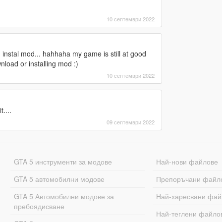
10 септември 2022
nstal mod... hahhaha my game is still at good
nload or installing mod :)
10 септември 2022
....
09 септември 2022
GTA 5 инструменти за модове
Най-нови файлове
GTA 5 автомобилни модове
Препоръчани файл
GTA 5 Автомобилни модове за
Най-харесвани фай
пребоядисване
Най-теглени файло